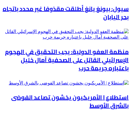
سيول: بيونغ يانغ أطلقت مقذوفا غير محدد باتجاه
بحر اليابان
منظمة العفو الدولية: يجب التحقيق في الهجوم
الإسرائيلي القاتل على الصحفية آمال خليل
باعتباره جريمة حرب
استطلاع | الأمريكيون يخشون تصاعد الفوضى
بالشرق الأوسط