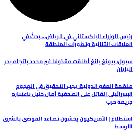
رئيس الوزراء الباكستاني في الرياض… بحثٌ في
العلاقات الثنائية وتطورات المنطقة
سيول: بيونغ يانغ أطلقت مقذوفا غير محدد باتجاه بحر
اليابان
منظمة العفو الدولية: يجب التحقيق في الهجوم
الإسرائيلي القاتل على الصحفية آمال خليل باعتباره
جريمة حرب
استطلاع | الأمريكيون يخشون تصاعد الفوضى بالشرق
الأوسط