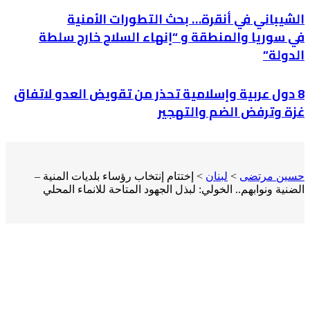
الشيباني في أنقرة… بحث التطورات الأمنية
في سوريا والمنطقة و “إنهاء السلاح خارج سلطة
الدولة”
8 دول عربية وإسلامية تحذر من تقويض العدو لاتفاق
غزة وترفض الضم والتهجير
حسين مرتضى
>
لبنان
>
إختتام إنتخاب رؤساء بلديات المنية –
الضنية ونوابهم.. الخولي: لبذل الجهود المتاحة للانماء المحلي