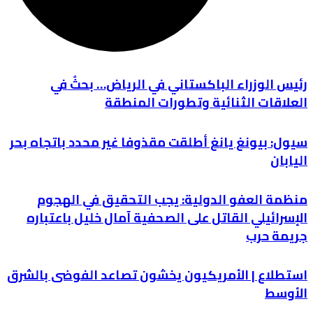
رئيس الوزراء الباكستاني في الرياض… بحثٌ في
العلاقات الثنائية وتطورات المنطقة
سيول: بيونغ يانغ أطلقت مقذوفا غير محدد باتجاه بحر
اليابان
منظمة العفو الدولية: يجب التحقيق في الهجوم
الإسرائيلي القاتل على الصحفية آمال خليل باعتباره
جريمة حرب
استطلاع | الأمريكيون يخشون تصاعد الفوضى بالشرق
الأوسط