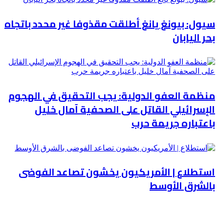
سيول: بيونغ يانغ أطلقت مقذوفا غير محدد باتجاه
بحر اليابان
منظمة العفو الدولية: يجب التحقيق في الهجوم
الإسرائيلي القاتل على الصحفية آمال خليل
باعتباره جريمة حرب
استطلاع | الأمريكيون يخشون تصاعد الفوضى
بالشرق الأوسط