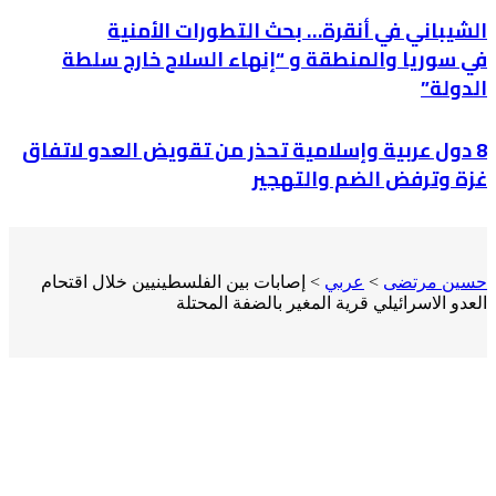
الشيباني في أنقرة… بحث التطورات الأمنية
في سوريا والمنطقة و “إنهاء السلاح خارج سلطة
الدولة”
8 دول عربية وإسلامية تحذر من تقويض العدو لاتفاق
غزة وترفض الضم والتهجير
حسين مرتضى
>
عربي
>
إصابات بين الفلسطينيين خلال اقتحام
العدو الاسرائيلي قرية المغير بالضفة المحتلة