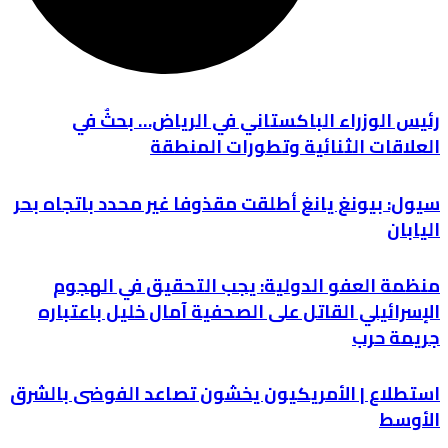
رئيس الوزراء الباكستاني في الرياض… بحثٌ في
العلاقات الثنائية وتطورات المنطقة
سيول: بيونغ يانغ أطلقت مقذوفا غير محدد باتجاه بحر
اليابان
منظمة العفو الدولية: يجب التحقيق في الهجوم
الإسرائيلي القاتل على الصحفية آمال خليل باعتباره
جريمة حرب
استطلاع | الأمريكيون يخشون تصاعد الفوضى بالشرق
الأوسط