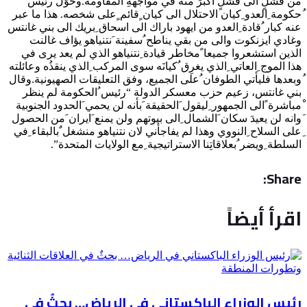
من فشلٍ الى فشلٍ اكبرَ منه في مواجهةِ المقاومة.وحوّل رئيس
ُحكومة ِالعدو ِكيان الاحتلال الى كيان ٍقائم ٍعلى شخصه. هذا ما عبر
عنه كبار ُقادة ِالعدو من ايهود باراك الى اسحاق ِبريك الى بني غانتس
وغادي ايزنكوت والى من بقي يناطح ُسفينة َنتنياهو يؤاف غالنت
الذين استشعروا جميعا ًمخاطر قيادة ِنتنياهو الذي لم يعد يرى في
هذا الموج ِالعاتي ِالذي يغرِق ُكيانَه سوى المركب ِالذي ينقذُه وعائلته
ُوبعدها فليأتي الطوفان ُعلى الجميع، وفق التعليقات الصهيونية.وقال
بني غانتس، زعيم حزب معسكر الدولة “رئيس ُالحكومة لم ينظر
ْمباشرة ًالى الجمهور ِليقول َالحقيقة َبأنه لن يحمي َالحدود الجنوبية
َوانه لن يعيدَ سكان َالشمال ِالى بيوتهم ولن يمنع َايران َمن الحصول
ِعلى السلاح ِالنووي وهذا لم يفاجأني لان نتنياهو منشغل ٌبالبقاء ِفي
السلطة ِويضر ُبعلاقاتِنا الاستراتيجية ِمع الولايات المتحدة”.
Share:
اقرأ أيضاً
رئيس الوزراء الباكستاني في الرياض… بحثٌ في