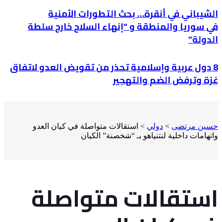
الشيباني في أنقرة… بحث التطورات الأمنية
في سوريا والمنطقة و “إنهاء السلاح خارج سلطة
الدولة”
8 دول عربية وإسلامية تحذر من تقويض العدو لاتفاق
غزة وترفض الضم والتهجير
حسين مرتضى
>
دولي
>
استقالات متواصلة في كيان العدو
واتهامات داخلية لنتنياهو بـ “شخصنة” الكيان
استقالات متواصلة