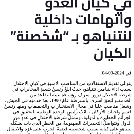
في كيان العدو
واتهامات داخلية
لنتنياهو بـ “شخصنة”
الكيان
في
2024-09-04
يتوالى تقديمُ الاستقالاتِ من المناصبِ الامنيةِ في كيانِ الاحتلال
بسببِ اداءِ بنيامين نتنياهو، حيثُ ابلغَ رئيسُ شعبةِ المخابراتِ في
شرطةِ الاحتلال درور أسرف رؤساءَه بنيتِه التقاعدَ من
الخدمة.والتحقَ اسرف بالشرطة عامَ 1990، بعدَ خدمتِه في الجيش ،
وشغلَ مناصبَ عليا في مجالِ الاستخباراتِ والتحقيقاتِ ومنها رئيسُ
قسمِ واجباتِ الأركان ، نائبُ رئيسِ الوحدة الوطنية للتحقيقِ في
الجرائمِ الخطيرة والدولية، وممثلُ شرطةِ الاحتلالِ في عددٍ من
الدول.وتتواصلُ التحذيراتُ الصهيونيةُ من الخطرِ الذي بات يشكلُه
نتنياهو على كيانِه بسببِ شخصنتِه قضيةَ الحربِ على غزة والانتقالِ