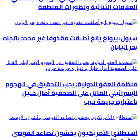
العلاقات الثنائية وتطورات المنطقة
سيول: بيونغ يانغ أطلقت مقذوفا غير محدد باتجاه
بحر اليابان
منظمة العفو الدولية: يجب التحقيق في الهجوم
الإسرائيلي القاتل على الصحفية آمال خليل
باعتباره جريمة حرب
استطلاع | الأمريكيون يخشون تصاعد الفوضى