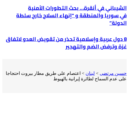
الشيباني في أنقرة… بحث التطورات الأمنية
في سوريا والمنطقة و “إنهاء السلاح خارج سلطة
الدولة”
8 دول عربية وإسلامية تحذر من تقويض العدو لاتفاق
غزة وترفض الضم والتهجير
حسين مرتضى
>
لبنان
>
اعتصام على طريق مطار بيروت احتجاجا
على عدم السماح لطائرة إيرانية بالهبوط