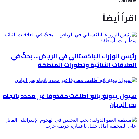
اقرأ أيضاً
رئيس الوزراء الباكستاني في الرياض… بحثٌ في
العلاقات الثنائية وتطورات المنطقة
سيول: بيونغ يانغ أطلقت مقذوفا غير محدد باتجاه
بحر اليابان