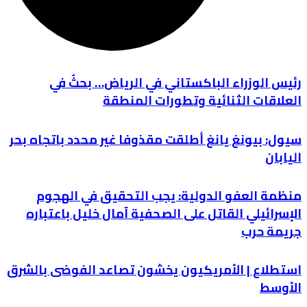
رئيس الوزراء الباكستاني في الرياض… بحثٌ في
العلاقات الثنائية وتطورات المنطقة
سيول: بيونغ يانغ أطلقت مقذوفا غير محدد باتجاه بحر
اليابان
منظمة العفو الدولية: يجب التحقيق في الهجوم
الإسرائيلي القاتل على الصحفية آمال خليل باعتباره
جريمة حرب
استطلاع | الأمريكيون يخشون تصاعد الفوضى بالشرق
الأوسط