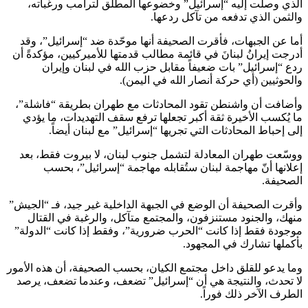
الذي وصلت إليه “إسرائيل” وخضوعها المطلق لترامب ورغباته،
والثمن الذي تدفعه من تآكل ردعها.
أما عن الجبهات، فأقرت الصحيفة أنها موحّدة ضد “إسرائيل”، وقد
أدرجت إيرانُ لبنانَ في قائمة مطالب قدمتها للأميركيين، مؤكدةً أن
ردع “إسرائيل” بات ضعيفاً مقابل حزب الله في لبنان وإيران
والحوثيين (أي حركة أنصار الله في اليمن).
وأضافت أن واشنطن تقود المحادثات مع طهران بطريقة “فاشلة”،
ما يُكسب الأخيرة ثقة أكبر تجعلها ترفع سقف التهديدات، ما يؤدي
إلى إحباط المحادثات التي تجريها “إسرائيل” مع لبنان أيضاً.
ووسّعت طهران المعادلة لتشمل جنوب لبنان، لا بيروت فقط، بعد
إعلانها أنّ مهاجمة لبنان ستُقابله مهاجمة “إسرائيل”، بحسب
الصحيفة.
وأقرت الصحيفة أن الوضع في الجبهة الداخلية غير جيد، فـ “الجيش”
منهك، والجنود مستنزفون، والمجتمع متآكل، والرغبة في القتال
موجودة فقط إذا كانت “الحرب ضرورية”، وفقط إذا كانت “الدولة”
بأكملها تشارك في المجهود.
وما يدعو للقلق داخل مجتمع الكيان، بحسب الصحيفة، أن هذه الأمور
لا تحدث، والنتيجة هي أن “إسرائيل” تضعف، وعندما تضعف، يرصد
الطرف الآخر ذلك فوراً.