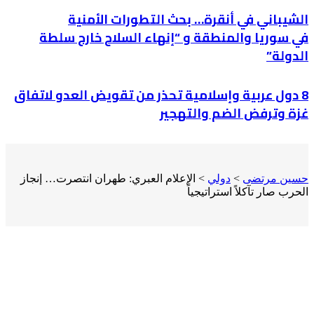
الشيباني في أنقرة… بحث التطورات الأمنية
في سوريا والمنطقة و “إنهاء السلاح خارج سلطة
الدولة”
8 دول عربية وإسلامية تحذر من تقويض العدو لاتفاق
غزة وترفض الضم والتهجير
حسين مرتضى
>
دولي
>
الإعلام العبري: طهران انتصرت… إنجاز
الحرب صار تآكلاً استراتيجياً