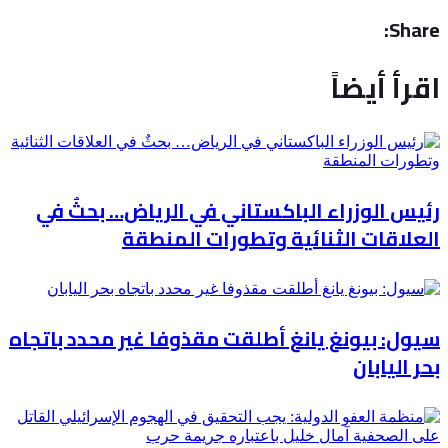
Share:
اقرأ أيضاً
رئيس الوزراء الباكستاني في الرياض… بحثٌ في
العلاقات الثنائية وتطورات المنطقة
سيول: بيونغ يانغ أطلقت مقذوفا غير محدد باتجاه
بحر اليابان