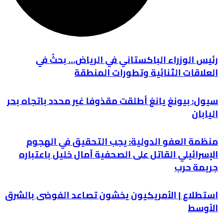
رئيس الوزراء الباكستاني في الرياض… بحثٌ في
العلاقات الثنائية وتطورات المنطقة
سيول: بيونغ يانغ أطلقت مقذوفا غير محدد باتجاه بحر
اليابان
منظمة العفو الدولية: يجب التحقيق في الهجوم
الإسرائيلي القاتل على الصحفية آمال خليل باعتباره
جريمة حرب
استطلاع | الأمريكيون يخشون تصاعد الفوضى بالشرق
الأوسط