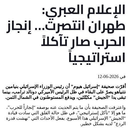
الإعلام العبري:
طهران انتصرت… إنجاز
الحرب صار تآكلاً
استراتيجياً
في
2026-06-12
أقرّت صحيفة “إسرائيل هيوم” أن رئيس الوزراء الإسرائيلي بنيامين
نتنياهو يصرّ على البقاء في ظل الرئيس الأميركي دونالد ترامب، بينما
تبقى يدا “الجيش” مكبّلتَين، ويدفع المستوطنون في الشمال الثمن.
واعترفت الصحيفة بأن ما يتم الحديث عنه بوصفه “إنجازاً للحرب”،
ما هو إلا “تآكل إستراتيجي”، في ظل حالة القلق التي سادت قيادة
“الجيش” الإسرائيلي هذا الأسبوع، بفعل الأحداث التي “نهشت قدرة
الردع” لديه بشكل خطير.