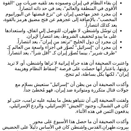
إن بقاء النظام في إيران وصموده بعد تلقيه ضربات من “القوة
الأقوى في المنطقة والعالم”، يعد في حد ذاته انتصاراً.
إن مجرد عجز مهاجمي إيران عن “نزع قبضتها عن اليورانيوم
المخصب”، بالإضافة إلى عجزهم عن فتح مضيق هرمز بالقوة،
يعد كذلك انتصاراً.
إن توسّل واشنطن، لا طهران، للتوصل إلى اتفاق، واستعدادها
على ما يبدو لتخفيف الشروط، يعد انتصاراً لإيران.
إن مجرد أن دول الخليج “ترتعد من إيران”، يعد انتصاراً.
إن مجرد أن “إسرائيل” تُصوَّر في أجزاء واسعة من العالم كـ
“طرف شرير”، بينما تُصوَّر إيران كـ “أقل شراً”، يعد انتصاراً.
واعتبرت الصحيفة أن هذه جرأة إيرانية لا تراها واشنطن، أو، لا تريد
رؤيتها، باعتبار أنها حصلت على فرصة “إسقاط النظام وهزيمة
إيران”، لكنها بكل بساطة، لم تنجح.
وأكدت الصحيفة أن من يظن أن “إسرائيل” ستعيش بسلام مع
جولات قتال متكررة ومتواترة ضد إيران، فهو مُخطئ جداً.
ولفتت الصحيفة إلى أن نتنياهو يفعل ما يمليه عليه ترامب، حتى لو
كان في الشمال، وجنود “الجيش” الإسرائيلي، والردع الإسرائيلي،
يدفعون الثمن في هذه الأثناء.
وأكدت الصحيفة أن ما حصل هذا الأسبوع على محور
بيروت.طهران.القدس.واشنطن كان في الأساس دليلاً على الحضيض