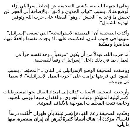
وعلى الجبهة اللبنانية، تكشف الصحيفة عن إحباط إسرائيلي إزاء
الوضع هناك، بسبب “غياب الجدوى والأفق”، بالإضافة إلى العجز عن
تحقيق ما وُعد به “الجيش”، وهو “القضاء على حزب الله وتوفير
الهدوء للشمال”.
وأكدت الصحيفة أن “المصيدة الاستراتيجية” التي تسعى “إسرائيل”
لتثبيتها في جنوب لبنان، انعكست عليها، إذ وجدت نفسها واقعةً فيها،
محاصرةً ومقيّدة.
أما حزب الله، فبدلاً من أن يكون “مرتعباً”، وجد نفسه حراً في
العمل، بما في ذلك داخل “إسرائيل”، وفقاً للصحيفة.
ووصفت الصحيفة الوضع الإسرائيلي في لبنان بـ “المحبَط”، بسبب
القيود التي فرضها ترامب على “حرية العمل الإسرائيلية”، لا سيما
في بيروت.
وأرجعَت الصحيفة الأسباب كذلك إلى امتداد القتال نحو المستوطنات
الإسرائيلية المنهَكة، وغياب الجدوى، والفقدان شبه اليومي للجنود،
وخاصة نتيجة المحلّقات الموجهة بالألياف الضوئية.
وفنّدت الصحيفة زعمَ القيادة الإسرائيلية بأن طهران “لُقّنت درساً
قاسياً”، مؤكدةً أن
هناك أسباباً كثيرةً تُبَرهن أن إيران منتصرة، منها
ما يلي: