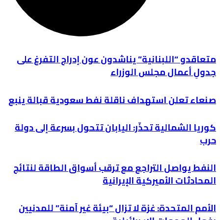
متعاقدو “اللبنانية” يناشدون عون إدراج التفرغ على
جدولِ أعمال مجلس الوزراء
صنعاء تعلن استهداف ناقلة نفط سعودية قبالة ينبع
كوريا الشمالية تحذّر: اليابان تتحول بسرعة إلى دولة
حرب
النفط يواصل التراجع مع ترقب أسواق الطاقة لنتائج
المحادثات الأميركية الإيرانية
الأمم المتحدة: غزة لا تزال “بيئة غير آمنة” للمدنيين