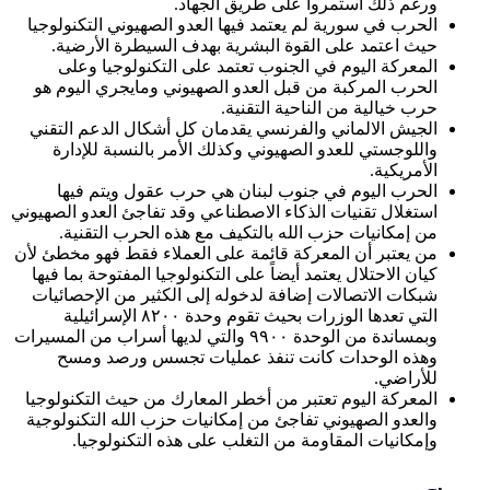
ورغم ذلك استمروا على طريق الجهاد.
الحرب في سورية لم يعتمد فيها العدو الصهيوني التكنولوجيا
حيث اعتمد على القوة البشرية بهدف السيطرة الأرضية.
المعركة اليوم في الجنوب تعتمد على التكنولوجيا وعلى
الحرب المركبة من قبل العدو الصهيوني ومايجري اليوم هو
حرب خيالية من الناحية التقنية.
الجيش الالماني والفرنسي يقدمان كل أشكال الدعم التقني
واللوجستي للعدو الصهيوني وكذلك الأمر بالنسبة للإدارة
الأمريكية.
الحرب اليوم في جنوب لبنان هي حرب عقول ويتم فيها
استغلال تقنيات الذكاء الاصطناعي وقد تفاجئ العدو الصهيوني
من إمكانيات حزب الله بالتكيف مع هذه الحرب التقنية.
من يعتبر أن المعركة قائمة على العملاء فقط فهو مخطئ لأن
كيان الاحتلال يعتمد أيضاً على التكنولوجيا المفتوحة بما فيها
شبكات الاتصالات إضافة لدخوله إلى الكثير من الإحصائيات
التي تعدها الوزرات بحيث تقوم وحدة ٨٢٠٠ الإسرائيلية
وبمساندة من الوحدة ٩٩٠٠ والتي لديها أسراب من المسيرات
وهذه الوحدات كانت تنفذ عمليات تجسس ورصد ومسح
للأراضي.
المعركة اليوم تعتبر من أخطر المعارك من حيث التكنولوجيا
والعدو الصهيوني تفاجئ من إمكانيات حزب الله التكنولوجية
وإمكانيات المقاومة من التغلب على هذه التكنولوجيا.