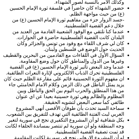
وكذلك الأمر بالنسبة لصور الشهداء.
حضور الشهداء كان حاضراً في فلسفة ثورة الإمام الحسين
(ع) من حيث مواجهة الظلم.
-جسد الزوار جزء من مفاهيم ثورة الإمام الحسين (ع) من
خلال دعم القضية الفلسطينية.
عندما كنا نلتقي مع الوفود الشعبية القادمة من العديد من
البلدان كانت القضية الفلسطينية حاضرة في الحوارات.
كان لي شرف اللقاء مع وفود من تونس والجزائر وكان
الحديث حول الوضع في فلسطين ولبنان.
السؤال الأول في اللقاءات مع القادمين من البحرين والقطيف
وغيرها من الدول والمناطق كان حول وضع المقاومة.
عندما وجد البعض تأثير ثورة الإمام الحسين (ع) في القضية
الفلسطينية تحرك الذباب الالكتروني لإثارة النعرات الطائفية.
‏ان مفهوم الثورة الحسينية قائم على مقارعة الظلم حيث كان
يزيد يمثل الباطل في ذلك الزمن وكلام الامام الخامنئي جاء
من هذا المنطلق والحرب اليوم بين الحق والباطل وبين
المظلوم والظالم وهي ثورة حسينية بعيدا عن اي عنوان
طائفي كما سعى البعض لتشويه الحقيقة.
سماحة السيد تحدث بأن طوفان الأقصى أنهى المشروع
الغربي لبث الفتنة الطائفية التي تهدف للتفريق بين الشعوب.
بكل شفافية لو أن المشروع التكفيري نجح في سورية لتغير
وجه المنطقة ولو أن سورية لم تنتصر بمساندة الحلفاء لكانت
قد تمت تصفية القضية الفلسطينية.
لو أن المشروع الإرهابي نجح في سورية لكانت المقاومة