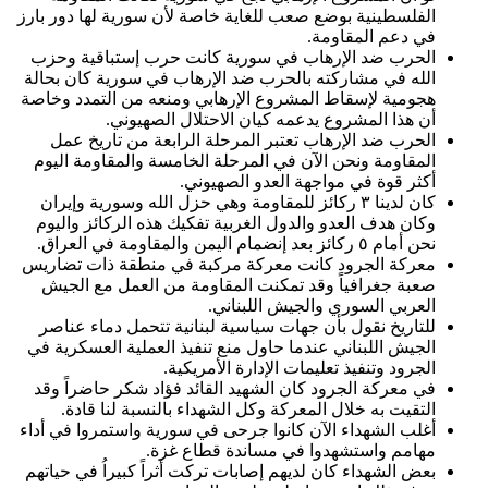
الفلسطينية بوضع صعب للغاية خاصة لأن سورية لها دور بارز
في دعم المقاومة.
الحرب ضد الإرهاب في سورية كانت حرب إستباقية وحزب
الله في مشاركته بالحرب ضد الإرهاب في سورية كان بحالة
هجومية لإسقاط المشروع الإرهابي ومنعه من التمدد وخاصة
أن هذا المشروع يدعمه كيان الاحتلال الصهيوني.
الحرب ضد الإرهاب تعتبر المرحلة الرابعة من تاريخ عمل
المقاومة ونحن الآن في المرحلة الخامسة والمقاومة اليوم
أكثر قوة في مواجهة العدو الصهيوني.
كان لدينا ٣ ركائز للمقاومة وهي حزل الله وسورية وإيران
وكان هدف العدو والدول الغربية تفكيك هذه الركائز واليوم
نحن أمام ٥ ركائز بعد إنضمام اليمن والمقاومة في العراق.
معركة الجرود كانت معركة مركبة في منطقة ذات تضاريس
صعبة جغرافياً وقد تمكنت المقاومة من العمل مع الجيش
العربي السوري والجيش اللبناني.
للتاريخ نقول بأن جهات سياسية لبنانية تتحمل دماء عناصر
الجيش اللبناني عندما حاول منع تنفيذ العملية العسكرية في
الجرود وتنفيذ تعليمات الإدارة الأمريكية.
في معركة الجرود كان الشهيد القائد فؤاد شكر حاضراً وقد
التقيت به خلال المعركة وكل الشهداء بالنسبة لنا قادة.
أغلب الشهداء الآن كانوا جرحى في سورية واستمروا في أداء
مهامم واستشهدوا في مساندة قطاع غزة.
بعض الشهداء كان لديهم إصابات تركت أثراً كبيراُ في حياتهم