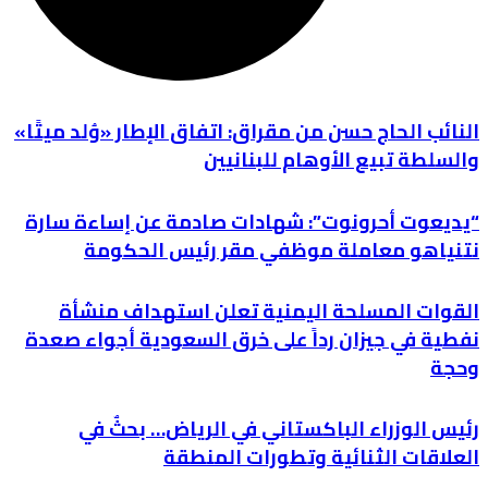
النائب الحاج حسن من مقراق: اتفاق الإطار «وُلد ميتًا»
والسلطة تبيع الأوهام للبنانيين
“يديعوت أحرونوت”: شهادات صادمة عن إساءة سارة
نتنياهو معاملة موظفي مقر رئيس الحكومة
القوات المسلحة اليمنية تعلن استهداف منشأة
نفطية في جيزان رداً على خرق السعودية أجواء صعدة
وحجة
رئيس الوزراء الباكستاني في الرياض… بحثٌ في
العلاقات الثنائية وتطورات المنطقة