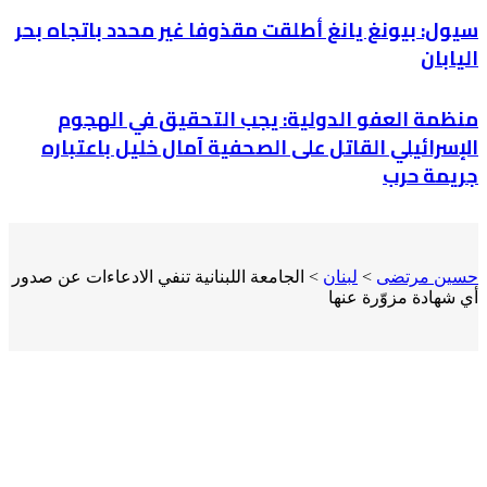
سيول: بيونغ يانغ أطلقت مقذوفا غير محدد باتجاه بحر
اليابان
منظمة العفو الدولية: يجب التحقيق في الهجوم
الإسرائيلي القاتل على الصحفية آمال خليل باعتباره
جريمة حرب
حسين مرتضى
>
لبنان
>
الجامعة اللبنانية تنفي الادعاءات عن صدور
أي شهادة مزوّرة عنها