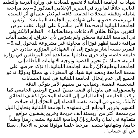
شهادات الجامعة اللبنانية لا تخضع للمعادلة في وزارة التربية والتعليم
العالي، خلافًا لما ورد في التقرير الإعلامي المذكور.2 – بعد مراجعة
شاملة ودقيقة لسجلات الجامعة كافة، لم يُعثر على أي أثرٍ للسيدة
التي زعمت حصولها على شهادة من الجامعة اللبنانية.3 – رئيس
الجامعة اللبنانية أوضح هذا الأمر مباشرةً على الهواء عقب عرض
التقرير، مؤكّدًا بطلان الادعاءات ومغالطاتها.4 – النظام الإلكتروني
في الجامعة اللبنانية محصّن ولم يتعرّض لأي اختراق، إذ يعتمد آليات
مراقبة دقيقة تُظهر فورًا أي محاولة غير مشروعة للدخول إليه.5 –
التقرير نفسه أشار بوضوح إلى أن الشهادات المزوّرة صادرة عن
جامعة خاصة، وقد جرى معادلتها بمساعدة أحد الموظفين في وزارة
التربية، فلماذا تمّ تحوير القضية وتوجيه الاتهامات الباطلة إلى
الجامعة الوطنية؟إنّ رئاسة الجامعة اللبنانية، إذ تؤكد حرصها على
سمعة الجامعة ومصداقية شهاداتها المعترف بها محليًا ودوليًا، تدعو
الجميع إلى عدم إدخال الجامعة اللبنانية في لعبة الحسابات
الشخصية الضيقة، وتطالب من يعنيهم الأمر بتوخّي الدقة
والمسؤولية في تناول أي قضية تمسّ الصرح الوطني الجامعي.كما
ترحّب الجامعة بإحالة الملف إلى القضاء المختصّ لكشف الحقائق
كاملةً، وتدعو في الوقت نفسه القضاء إلى التحرّك إزاء حملات
التشهير وتزوير الوقائع التي تستهدف الجامعة اللبنانية وتحاول النيل
من سمعة أكثر من أربعمئة ألف خريجة وخريج يشغلون مواقع
متقدّمة في لبنان والخارج.إنّ الجامعة اللبنانية ستبقى رمزاً وطنياً
جامعاً، وشهادتها ستبقى مرجعاً علمياً موثوقاً تفخر به الأجيال، بعيدًا
عن أي حساب”.