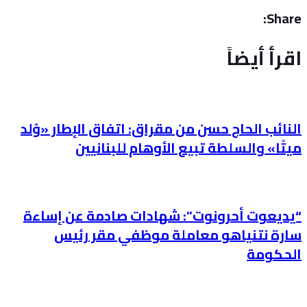
Share:
اقرأ أيضاً
النائب الحاج حسن من مقراق: اتفاق الإطار «وُلد
ميتًا» والسلطة تبيع الأوهام للبنانيين
“يديعوت أحرونوت”: شهادات صادمة عن إساءة
سارة نتنياهو معاملة موظفي مقر رئيس
الحكومة