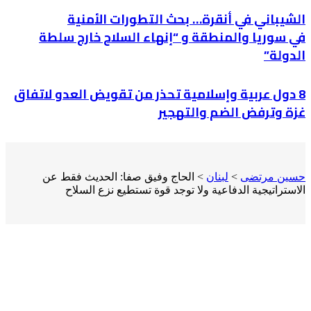
الشيباني في أنقرة… بحث التطورات الأمنية
في سوريا والمنطقة و “إنهاء السلاح خارج سلطة
الدولة”
8 دول عربية وإسلامية تحذر من تقويض العدو لاتفاق
غزة وترفض الضم والتهجير
حسين مرتضى
>
لبنان
>
‏الحاج وفيق صفا: الحديث فقط عن
الاستراتيجية الدفاعية ولا توجد قوة تستطيع نزع السلاح