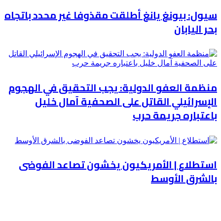
سيول: بيونغ يانغ أطلقت مقذوفا غير محدد باتجاه
بحر اليابان
منظمة العفو الدولية: يجب التحقيق في الهجوم
الإسرائيلي القاتل على الصحفية آمال خليل
باعتباره جريمة حرب
استطلاع | الأمريكيون يخشون تصاعد الفوضى
بالشرق الأوسط