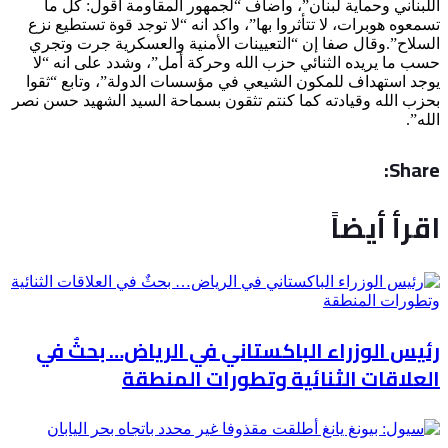
اللبناني وحماية لبنان”، واضاف “لجمهور ‎المقاومة أقول: كل ما
تسمعوه هوبرات، لا تتأثروا بها”، واكد انه “لا توجد قوة تستطيع نزع
السلاح”.وقال صفا إن “التعيينات الأمنية والعسكرية جرت وتجري
حسب ما يريده الثنائي ‎حزب الله وحركة أمل”، وشدد على انه “لا
يوجد استهداف للمكون الشيعي في مؤسسات الدولة”، وتابع “ثقوا
بحزب الله وقيادته كما كنتم تثقون بسماحة السيد ‎الشهيد حسن نصر
الله”.
Share:
اقرأ أيضاً
رئيس الوزراء الباكستاني في الرياض… بحثٌ في
العلاقات الثنائية وتطورات المنطقة