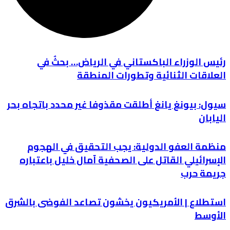
رئيس الوزراء الباكستاني في الرياض… بحثٌ في
العلاقات الثنائية وتطورات المنطقة
سيول: بيونغ يانغ أطلقت مقذوفا غير محدد باتجاه بحر
اليابان
منظمة العفو الدولية: يجب التحقيق في الهجوم
الإسرائيلي القاتل على الصحفية آمال خليل باعتباره
جريمة حرب
استطلاع | الأمريكيون يخشون تصاعد الفوضى بالشرق
الأوسط