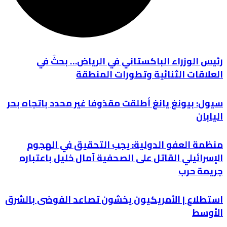
رئيس الوزراء الباكستاني في الرياض… بحثٌ في
العلاقات الثنائية وتطورات المنطقة
سيول: بيونغ يانغ أطلقت مقذوفا غير محدد باتجاه بحر
اليابان
منظمة العفو الدولية: يجب التحقيق في الهجوم
الإسرائيلي القاتل على الصحفية آمال خليل باعتباره
جريمة حرب
استطلاع | الأمريكيون يخشون تصاعد الفوضى بالشرق
الأوسط