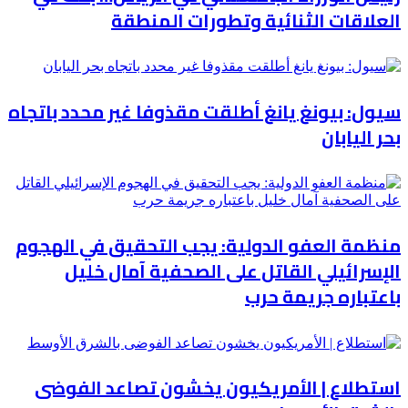
العلاقات الثنائية وتطورات المنطقة
سيول: بيونغ يانغ أطلقت مقذوفا غير محدد باتجاه
بحر اليابان
منظمة العفو الدولية: يجب التحقيق في الهجوم
الإسرائيلي القاتل على الصحفية آمال خليل
باعتباره جريمة حرب
استطلاع | الأمريكيون يخشون تصاعد الفوضى