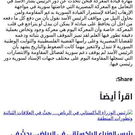
مهارة قيادة المعركة فنحن نتحدث عن دور الرئيس بشار الأسد في
التعامل مع المعركة المصيرية التي خاضتها سورية في مواجهة
الإرهاب إضافة لإستمرار القيادة السورية بدعم المقاومة.ولمن
يحاول النيل من مواقف الرئيس الأسد نقول بأن من دفع كل ما دفعه
من أجل أن يحافظ على مبادئه لا يمكن ان يبدل أو يتراجع في قلب
المعركة. خاصة وأن المعركة اليوم هي معركة وجود وتخاض بعملية
دقيقة تطور فيها العلم.لقد تميز الموقف السوري بثباته ودعمه
للقضايا المصيرية وعلى رأسها القضية الفلسطينية والثوابت الوطنية
السورية لا تتبدل ولاتتغير مهما كانت الضغوط.والتاريخ يشهد بأن
الرئيس الأسد لم يوقف دعم سورية لفصائل المقاومة والانتصارات
التي تسجلها المقاومة اليوم على مختلف جبهات الإسناد لسورية دور
رئيسي فيها.
Share:
اقرأ أيضاً
رئيس الوزراء الباكستاني في الرياض… بحثٌ في