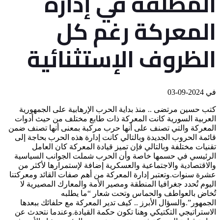
المطلقة في إدارة
المعركة رغم كل
الظروف الإستثنائية
في
2024-09-03
كتب حسين مرتضى .. منذ بداية الحرب الإرهابية على الجمهورية
العربية السورية كانت المعركة ذات طابع مختلف من حيث أدوات
المعركة والتي تصنف على أنها حرب مركبة بمعنى أنها تصنف ضمن
قائمة الحروب الجديدة وبالتالي كانت إدارة هذه الحرب بحاجة إلى
تقنيات مختلفة وبالتالي فإن تميز قيادة المعركة كان العامل
الرئيسي في حسمها خاصة وأن الحرب شملت الجوانب السياسية
والاقتصادية والاجتماعية والعسكرية إضافة لإستمرارها لأكثر من
عشرة سنوات.وتعتبر إدارة المعركة من أهم صفات القائد ومعركتنا
اليوم تُحدد جغرافيا المنطقة ومصير الأمة والمعارك المصيرية لا
تُخاض بالعواطف والحماس وتحت شعار “ما يطلبه
الجمهور”.والسؤال الأبرز .. كيف تدير المعركة مع حلفائك ببعدها
الاستراتيجي التكتيكي وهنا تكون حكمة القيادة.وعندما نتحدث عن