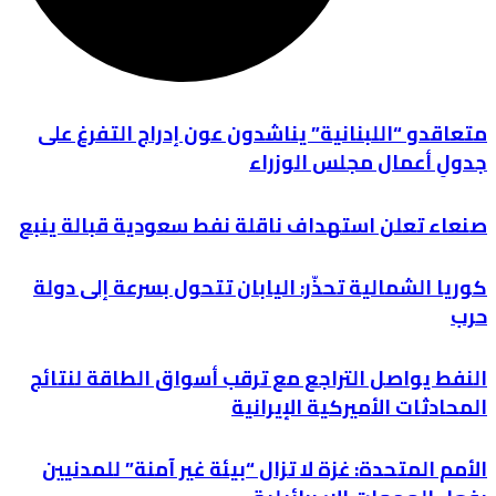
متعاقدو “اللبنانية” يناشدون عون إدراج التفرغ على
جدولِ أعمال مجلس الوزراء
صنعاء تعلن استهداف ناقلة نفط سعودية قبالة ينبع
كوريا الشمالية تحذّر: اليابان تتحول بسرعة إلى دولة
حرب
النفط يواصل التراجع مع ترقب أسواق الطاقة لنتائج
المحادثات الأميركية الإيرانية
الأمم المتحدة: غزة لا تزال “بيئة غير آمنة” للمدنيين