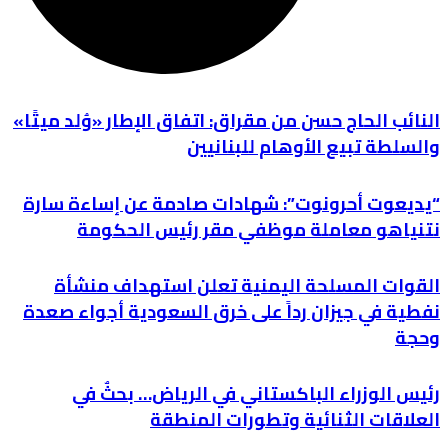
النائب الحاج حسن من مقراق: اتفاق الإطار «وُلد ميتًا»
والسلطة تبيع الأوهام للبنانيين
“يديعوت أحرونوت”: شهادات صادمة عن إساءة سارة
نتنياهو معاملة موظفي مقر رئيس الحكومة
القوات المسلحة اليمنية تعلن استهداف منشأة
نفطية في جيزان رداً على خرق السعودية أجواء صعدة
وحجة
رئيس الوزراء الباكستاني في الرياض… بحثٌ في
العلاقات الثنائية وتطورات المنطقة