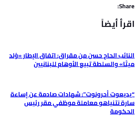
Share:
اقرأ أيضاً
النائب الحاج حسن من مقراق: اتفاق الإطار «وُلد
ميتًا» والسلطة تبيع الأوهام للبنانيين
“يديعوت أحرونوت”: شهادات صادمة عن إساءة
سارة نتنياهو معاملة موظفي مقر رئيس
الحكومة