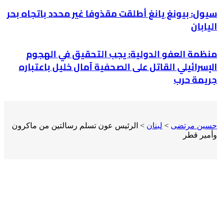
سيول: بيونغ يانغ أطلقت مقذوفا غير محدد باتجاه بحر
اليابان
منظمة العفو الدولية: يجب التحقيق في الهجوم
الإسرائيلي القاتل على الصحفية آمال خليل باعتباره
جريمة حرب
حسين مرتضى
>
لبنان
>
الرئيس عون تسلم رسالتين من ماكرون
وأمير قطر