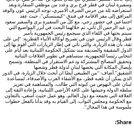
وسفيرة لبنان في قطر فرح بري وعدد من موظفي السفارة.وبعد
استعراضه ثلة من حرس الشرف الاميري، توجه الرئيس عون والوفد
المرافق إلى مقر الاقامة في فندق “كيمبنسكي”، حيث عقد
اجتماعين في حضور رجي، مع كلّ من السفيرة بري والسفير سعود
بن عبد الرحمن آل ثاني، تم خلالهما البحث في أبرز المواضيع التي
سيتم بحثها في اللقاء الذي سيجمع رئيس الجمهورية بأمير
قطر.وقال الرئيس عون في تصريح لوكالة الأنباء القطرية: “إني على
ثقة، بأن هذه الزيارة، والتي تأتي في إطار الزيارات التي أقوم بها إلى
الدول الشقيقة والصديقة منذ تشكيل الحكومة اللبنانية بعد أيام على
انتخابي رئيسا للجمهورية، ستساهم في تطوير العلاقات الثنائية
وتحقيق المصالح المشتركة ودعم الاستقرار في المنطقة، وتسمح
بإيصال المكانة التي يخصها لبنان لدولة قطر وشعبها
الشقيق”.أضاف: “من الطبيعي أيضًا ان أبحث خلال الزيارة، في الدور
الذي يمكن أن تلعبه قطر، مع الأشقاء العرب والأصدقاء، لمساعدة
لبنان على النهوض من كبوته التي طالت، والمساهمة في تعزيز
سلطة الدولة وجيشها على كافة الأراضي اللبنانية، وإعادة الثقة إلى
العلاقة التي تجمعه مع دول العالم، وهو عمل حثيث أسعى، بالتعاون
مع الحكومة ومجلس النواب، إلى القيام به وقد بدأنا بالفعل خطوات
ملموسة في هذا المجال”.
Share: