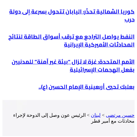
كوريا الشمالية تحذّر: اليابان تتحول بسرعة إلى دولة
حرب
النفط يواصل التراجع مع ترقب أسواق الطاقة لنتائج
المحادثات الأميركية الإيرانية
الأمم المتحدة: غزة لا تزال “بيئة غير آمنة” للمدنيين
بفعل الهجمات الإسرائيلية
بعلبك تحيي أربعينية الإمام الحسين (ع)..
حسين مرتضى
>
لبنان
>
الرئيس عون وصل إلى الدوحة لإجراء
محادثات مع أمير قطر