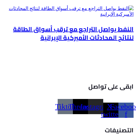
النفط يواصل التراجع مع ترقب أسواق الطاقة
لنتائج المحادثات الأميركية الإيرانية
ابقى على تواصل
Tiktok
Threads
Instagram
X-
Faceboo
twitter
f
التصنيفات