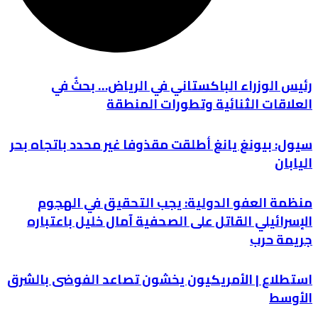
رئيس الوزراء الباكستاني في الرياض… بحثٌ في
العلاقات الثنائية وتطورات المنطقة
سيول: بيونغ يانغ أطلقت مقذوفا غير محدد باتجاه بحر
اليابان
منظمة العفو الدولية: يجب التحقيق في الهجوم
الإسرائيلي القاتل على الصحفية آمال خليل باعتباره
جريمة حرب
استطلاع | الأمريكيون يخشون تصاعد الفوضى بالشرق
الأوسط