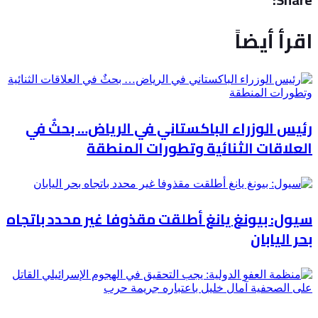
اقرأ أيضاً
رئيس الوزراء الباكستاني في الرياض… بحثٌ في
العلاقات الثنائية وتطورات المنطقة
سيول: بيونغ يانغ أطلقت مقذوفا غير محدد باتجاه
بحر اليابان