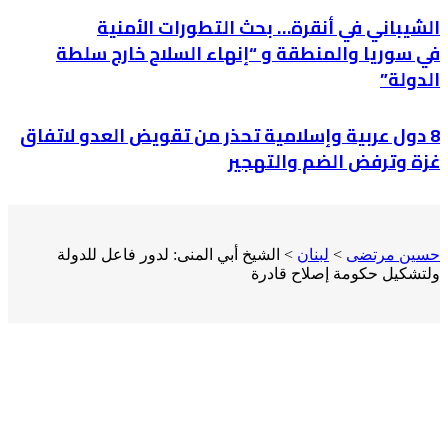
الشيباني في أنقرة… بحث التطورات الأمنية
في سوريا والمنطقة و “إنهاء السلاح خارج سلطة
الدولة”
8 دول عربية وإسلامية تحذر من تقويض العدو لاتفاق
غزة وترفض الضم والتهجير
حسين مرتضى
>
لبنان
>
الشيخ أبي المنى: لدور فاعل للدولة
ولتشكيل حكومة إصلاح قادرة