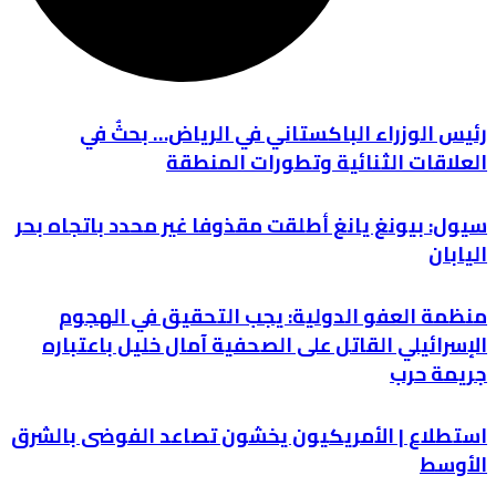
رئيس الوزراء الباكستاني في الرياض… بحثٌ في
العلاقات الثنائية وتطورات المنطقة
سيول: بيونغ يانغ أطلقت مقذوفا غير محدد باتجاه بحر
اليابان
منظمة العفو الدولية: يجب التحقيق في الهجوم
الإسرائيلي القاتل على الصحفية آمال خليل باعتباره
جريمة حرب
استطلاع | الأمريكيون يخشون تصاعد الفوضى بالشرق
الأوسط