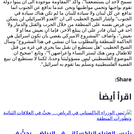
نسمح لاحد ان يستضعفنا”، وأكد “المقاومة موجودة الى ان يبنوا دولة
تقوم بواجبها وتحمي مواطنيها ونحن عندما ندافع عن الجنوب انما
ندافع عن كل لبنان ولا سيادة للبنان ما لم تكن هناك سيادة في
الجنوب”.واشار الشيخ الخطيب الى ان “العدو الاسرائيلي لن يتمكن
من فرض نفسه على المنطقة من خلال الحرب والقتل والدمار ولا
احد في لبنان قادر على ان يبتلع الاخر، فإما ان نعيش معا او لا
نعيش”، واضاف “المشروع الاميركي يقضي بأن تكون اسرائيل هي
الحاكمة للمنطقة والمطلوب منا ان نمشي في هذا المشروع”.وسأل
الشيخ الخطيب “هل نستطيع ان نقبل بما يجري في غزة من قتل
للاطفال ومن هتك لستر النساء واعراضهن؟”، وتابع “صحيح ان
الموضوع الفلسطيني ليس مسؤوليتنا وحدنا، لكننا لا نستطيع ان نبيع
القضية الفلسطينية ونسلّم بما تقوم به اسرائيل”.
Share:
اقرأ أيضاً
رئيس الوزراء الباكستاني في الرياض… بحثٌ في