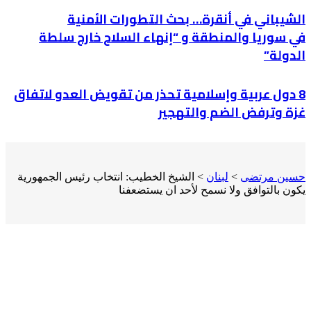
الشيباني في أنقرة… بحث التطورات الأمنية
في سوريا والمنطقة و “إنهاء السلاح خارج سلطة
الدولة”
8 دول عربية وإسلامية تحذر من تقويض العدو لاتفاق
غزة وترفض الضم والتهجير
حسين مرتضى
>
لبنان
>
الشيخ الخطيب: انتخاب رئيس الجمهورية
يكون بالتوافق ولا نسمح لأحد ان يستضعفنا