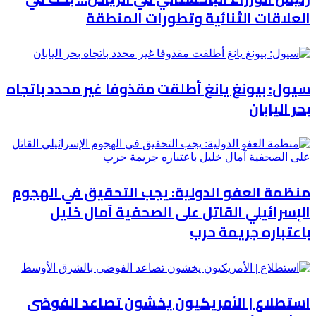
العلاقات الثنائية وتطورات المنطقة
سيول: بيونغ يانغ أطلقت مقذوفا غير محدد باتجاه
بحر اليابان
منظمة العفو الدولية: يجب التحقيق في الهجوم
الإسرائيلي القاتل على الصحفية آمال خليل
باعتباره جريمة حرب
استطلاع | الأمريكيون يخشون تصاعد الفوضى