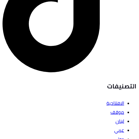
التصنيفات
الافتتاحية
موقف
لبنان
عربي