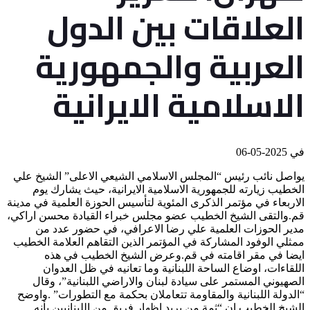
العلاقات بين الدول
العربية والجمهورية
الاسلامية الايرانية
في
2025-05-06
يواصل نائب رئيس “المجلس الاسلامي الشيعي الاعلى” الشيخ علي
الخطيب زيارته للجمهورية الاسلامية الايرانية، حيث يشارك يوم
الاربعاء في مؤتمر الذكرى المئوية لتأسيس الحوزة العلمية في مدينة
قم.والتقى الشيخ الخطيب عضو مجلس خبراء القيادة محسن اراكي،
مدير الحوزات العلمية علي رضا الاعرافي، في حضور عدد من
ممثلي الوفود المشاركة في المؤتمر الذين التقاهم العلامة الخطيب
ايضا في مقر اقامته في قم.وعرض الشيخ الخطيب في هذه
اللقاءات، اوضاع الساحة اللبنانية وما تعانيه في ظل العدوان
الصهيوني المستمر على سيادة لبنان والاراضي اللبنانية”، وقال
“الدولة اللبنانية والمقاومة تتعاملان بحكمة مع التطورات” .واوضح
الشيخ الخطيب ان “ثمة من يريد اظهار فريق من اللبنانيين بأنه