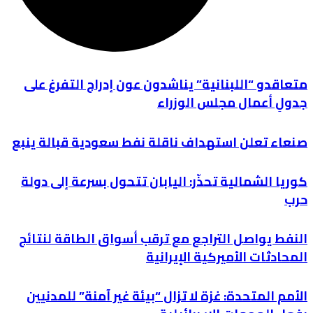
متعاقدو “اللبنانية” يناشدون عون إدراج التفرغ على
جدولِ أعمال مجلس الوزراء
صنعاء تعلن استهداف ناقلة نفط سعودية قبالة ينبع
كوريا الشمالية تحذّر: اليابان تتحول بسرعة إلى دولة
حرب
النفط يواصل التراجع مع ترقب أسواق الطاقة لنتائج
المحادثات الأميركية الإيرانية
الأمم المتحدة: غزة لا تزال “بيئة غير آمنة” للمدنيين