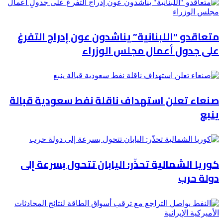
متعاقدو “اللبنانية” يناشدون عون إدراج التفرغ
على جدولِ أعمال مجلس الوزراء
صنعاء تعلن استهداف ناقلة نفط سعودية قبالة
ينبع
كوريا الشمالية تحذّر: اليابان تتحول بسرعة إلى
دولة حرب