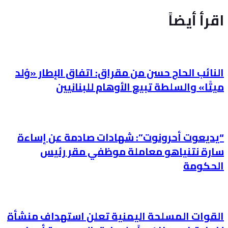
اقرأ أيضاً
النائب الحاج حسن من مقراق: اتفاق الإطار «وُلد
ميتًا» والسلطة تبيع الأوهام للبنانيين
“يديعوت أحرونوت”: شهادات صادمة عن إساءة
سارة نتنياهو معاملة موظفي مقر رئيس
الحكومة
القوات المسلحة اليمنية تعلن استهداف منشأة