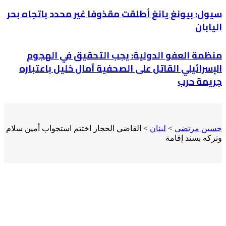
سيول: بيونغ يانغ أطلقت مقذوفا غير محدد باتجاه بحر
اليابان
منظمة العفو الدولية: يجب التحقيق في الهجوم
الإسرائيلي القاتل على الصحفية آمال خليل باعتباره
جريمة حرب
حسين مرتضى
>
لبنان
>
القاضي الحجار اختتم استجواب أمين سلام
وتركه بسند إقامة