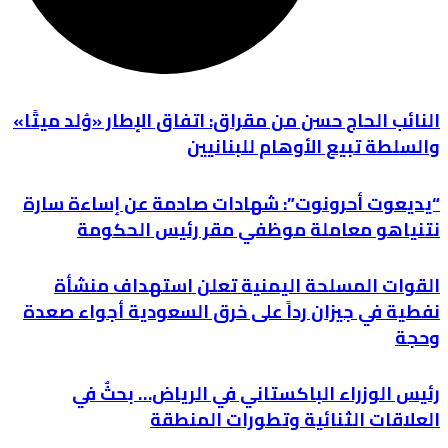
النائب الحاج حسن من مقراق: اتفاق الإطار «وُلد ميتًا»
والسلطة تبيع الأوهام للبنانيين
“يديعوت أحرونوت”: شهادات صادمة عن إساءة سارة
نتنياهو معاملة موظفي مقر رئيس الحكومة
القوات المسلحة اليمنية تعلن استهداف منشأة
نفطية في جيزان رداً على خرق السعودية أجواء صعدة
وحجة
رئيس الوزراء الباكستاني في الرياض… بحثٌ في
العلاقات الثنائية وتطورات المنطقة