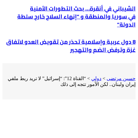
الشيباني في أنقرة… بحث التطورات الأمنية
في سوريا والمنطقة و “إنهاء السلاح خارج سلطة
الدولة”
8 دول عربية وإسلامية تحذر من تقويض العدو لاتفاق
غزة وترفض الضم والتهجير
حسين مرتضى
>
دولي
>
“القناة 12”: “إسرائيل” لا تريد ربط ملفي
إيران ولبنان.. لكن الأمور تتجه إلى ذلك