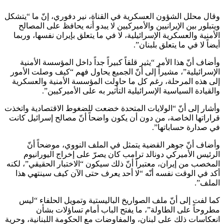
وقال محلل الشؤون العسكرية في القناة، نير دفوري، إنّ ما “يتشكل
ويتبلور بين الإيرانيين والأميركيين لا يبدو أنه يحافظ على المصالح
الأمنية والعسكرية الإسرائيلية، لا في ما يتعلق بإيران نفسها، وربما
أيضاً لا في ما يتعلق بلبنان”.
وأضاف أنّ هذا الأمر “يثير قلقاً كبيراً جداً داخل المؤسسة الأمنية
الإسرائيلية”، مشيراً إلى أنّ الجميع يحاول فهم “كيف وصلت الأمور
إلى هذه المرحلة، رغم كل ما حاولت المؤسسة الأمنية والعسكرية
والقيادة السياسية الإسرائيلية التأثير به على الأميركيين”.
وأشار إلى أنّ “الولايات المتحدة خضعت للضغوط الاقتصادية واتخذت
قراراتها الخاصة، من دون أن يكون واضحاً أنّ مصالح إسرائيل كانت
في صدارة حساباتها”.
وأضاف أنّ جوهر القضية يتمثل في الملف النووي، موضحاً أنّ
الرئيس الأميركي دونالد ترامب كان يصرّ على إخراج اليورانيوم
المخصب من إيران، معتبراً أنّ ذلك سيكون “الاختبار الحقيقي”، لكنه
أكد في الوقت نفسه أنّه “لا أحد يعرف حتى الآن كيف سينتهي هذا
الملف”.
كما لفت إلى أنّ ملف الصواريخ الباليستية وتمويل الحلفاء “ليس
مطروحاً على الطاولة”، ما يفتح الباب أمام تساؤلات بشأن
انعكاسات ذلك على لبنان، والمفاوضات مع الحكومة اللبنانية، وحرية