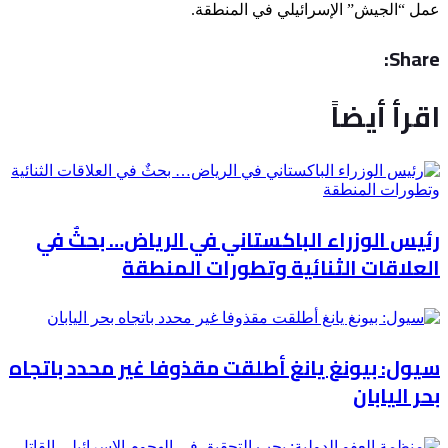
عمل “الجيش” الإسرائيلي في المنطقة.
Share:
اقرأ أيضاً
رئيس الوزراء الباكستاني في الرياض… بحثٌ في
العلاقات الثنائية وتطورات المنطقة
سيول: بيونغ يانغ أطلقت مقذوفا غير محدد باتجاه
بحر اليابان