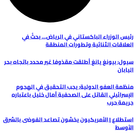
رئيس الوزراء الباكستاني في الرياض… بحثٌ في
العلاقات الثنائية وتطورات المنطقة
سيول: بيونغ يانغ أطلقت مقذوفا غير محدد باتجاه بحر
اليابان
منظمة العفو الدولية: يجب التحقيق في الهجوم
الإسرائيلي القاتل على الصحفية آمال خليل باعتباره
جريمة حرب
استطلاع | الأمريكيون يخشون تصاعد الفوضى بالشرق
الأوسط