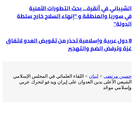
الشيباني في أنقرة… بحث التطورات الأمنية
في سوريا والمنطقة و “إنهاء السلاح خارج سلطة
الدولة”
8 دول عربية وإسلامية تحذر من تقويض العدو لاتفاق
غزة وترفض الضم والتهجير
حسين مرتضى
>
لبنان
>
اللقاء العلمائي في المجلس الإسلامي
الشيعي الأعلى يدين العدوان على إيران ويدعو لتحرك عربي
وإسلامي موحّد