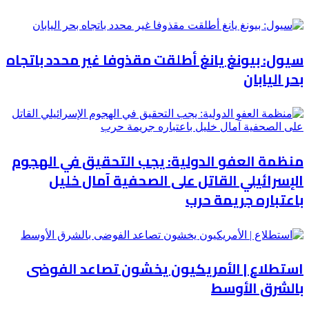
سيول: بيونغ يانغ أطلقت مقذوفا غير محدد باتجاه
بحر اليابان
منظمة العفو الدولية: يجب التحقيق في الهجوم
الإسرائيلي القاتل على الصحفية آمال خليل
باعتباره جريمة حرب
استطلاع | الأمريكيون يخشون تصاعد الفوضى
بالشرق الأوسط