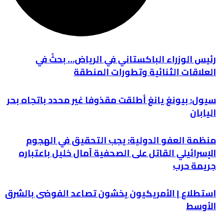
رئيس الوزراء الباكستاني في الرياض… بحثٌ في
العلاقات الثنائية وتطورات المنطقة
سيول: بيونغ يانغ أطلقت مقذوفا غير محدد باتجاه بحر
اليابان
منظمة العفو الدولية: يجب التحقيق في الهجوم
الإسرائيلي القاتل على الصحفية آمال خليل باعتباره
جريمة حرب
استطلاع | الأمريكيون يخشون تصاعد الفوضى بالشرق
الأوسط