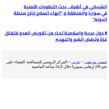
الشيباني في أنقرة… بحث التطورات الأمنية
في سوريا والمنطقة و “إنهاء السلاح خارج سلطة
الدولة”
8 دول عربية وإسلامية تحذر من تقويض العدو لاتفاق
غزة وترفض الضم والتهجير
حسين مرتضى
>
عربي
>
المركز الروسي للمصالحة: القضاء على
نحو 200 إرهابي بسوريا خلال الـ24 ساعة الماضية