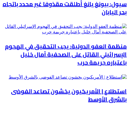
سيول: بيونغ يانغ أطلقت مقذوفا غير محدد باتجاه
بحر اليابان
منظمة العفو الدولية: يجب التحقيق في الهجوم
الإسرائيلي القاتل على الصحفية آمال خليل
باعتباره جريمة حرب
استطلاع | الأمريكيون يخشون تصاعد الفوضى
بالشرق الأوسط