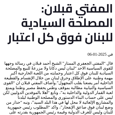
المفتي قبلان:
المصلحة السيادية
للبنان فوق كل اعتبار
في
2025-01-06
قال “المفتي الجعفري الممتاز” الشيخ أحمد قبلان في رسالة وجهها
للقوى السياسية الاحد “لبنان ليس دكانا ولا مزرعةً للبيع والمصلحة
السيادية للبنان فوق كل اعتبار وحمايته من اللعبة الخارجية أكبر
مهمة وطنية على الإطلاق وحرق لبنان من خلال الإنقسام والقطيعة
الداخلية أمر يضعنا بقلب المجهول”.وأضاف المفتي قبلان ان “القوى
السياسية والنيابية مطالبة بموقف وطني يحفظ مصير وطننا ويمنع
لعبة القمار الدولية والداخلية به”، وتابع “أهلا بالموفدين الدوليين لكن
ليس على حساب البناء الدستوري والمصلحة الوطنية لبلدنا
والمشاريع الإلغائية لا محل لها في هذا البلد السيد”، ونبه “حذار من
وضع لبنان فوق صاعق الإنفجار”، واكد “المطلوب رئيس جمهورية
للبنان وليس للغرف الدولية وقيمة رئيس الجمهورية بقدرته على