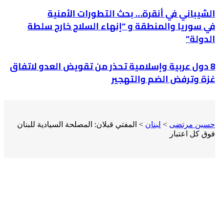
الشيباني في أنقرة… بحث التطورات الأمنية
في سوريا والمنطقة و “إنهاء السلاح خارج سلطة
الدولة”
8 دول عربية وإسلامية تحذر من تقويض العدو لاتفاق
غزة وترفض الضم والتهجير
حسين مرتضى
>
لبنان
>
المفتي قبلان: المصلحة السيادية للبنان
فوق كل اعتبار