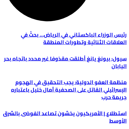
رئيس الوزراء الباكستاني في الرياض… بحثٌ في
العلاقات الثنائية وتطورات المنطقة
سيول: بيونغ يانغ أطلقت مقذوفا غير محدد باتجاه بحر
اليابان
منظمة العفو الدولية: يجب التحقيق في الهجوم
الإسرائيلي القاتل على الصحفية آمال خليل باعتباره
جريمة حرب
استطلاع | الأمريكيون يخشون تصاعد الفوضى بالشرق
الأوسط