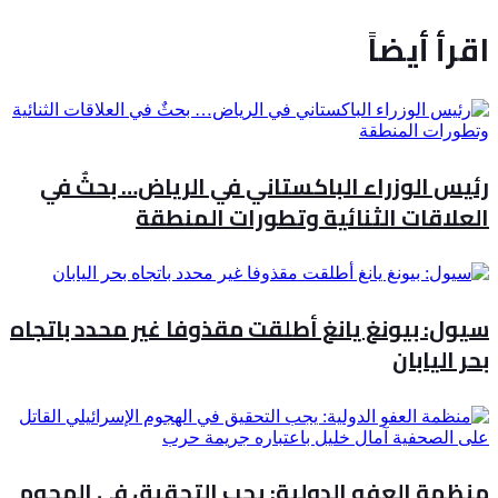
اقرأ أيضاً
رئيس الوزراء الباكستاني في الرياض… بحثٌ في
العلاقات الثنائية وتطورات المنطقة
سيول: بيونغ يانغ أطلقت مقذوفا غير محدد باتجاه
بحر اليابان
منظمة العفو الدولية: يجب التحقيق في الهجوم