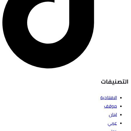
التصنيفات
الافتتاحية
موقف
لبنان
عربي