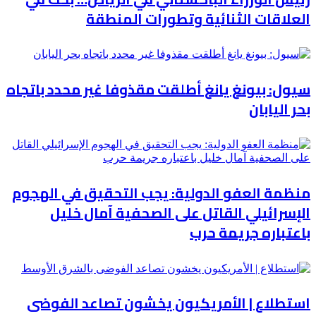
العلاقات الثنائية وتطورات المنطقة
سيول: بيونغ يانغ أطلقت مقذوفا غير محدد باتجاه
بحر اليابان
منظمة العفو الدولية: يجب التحقيق في الهجوم
الإسرائيلي القاتل على الصحفية آمال خليل
باعتباره جريمة حرب
استطلاع | الأمريكيون يخشون تصاعد الفوضى