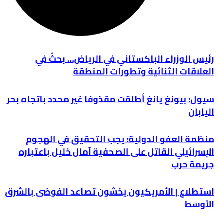
رئيس الوزراء الباكستاني في الرياض… بحثٌ في
العلاقات الثنائية وتطورات المنطقة
سيول: بيونغ يانغ أطلقت مقذوفا غير محدد باتجاه بحر
اليابان
منظمة العفو الدولية: يجب التحقيق في الهجوم
الإسرائيلي القاتل على الصحفية آمال خليل باعتباره
جريمة حرب
استطلاع | الأمريكيون يخشون تصاعد الفوضى بالشرق
الأوسط