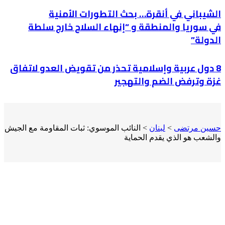
الشيباني في أنقرة… بحث التطورات الأمنية
في سوريا والمنطقة و “إنهاء السلاح خارج سلطة
الدولة”
8 دول عربية وإسلامية تحذر من تقويض العدو لاتفاق
غزة وترفض الضم والتهجير
حسين مرتضى
>
لبنان
>
النائب الموسوي: ثبات المقاومة مع الجيش
والشعب هو الذي يقدم الحماية