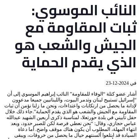
النائب الموسوي:
ثبات المقاومة مع
الجيش والشعب هو
الذي يقدم الحماية
في
2024-12-23
أشار عضو كتلة “الوفاء للمقاومة” النائب إبراهيم الموسوي إلى أن
“إسرائيل تستبيح لبنان وتدمر البيوت، واللبنانيين جميعا مدعوون
لإدانة ما يحصل من ارتكابات واعتداءات، ونحن ما زلنا نؤمن أن ثبات
المقاومة مع الجيش والشعب هو الذي يقدم الحماية”.جاء ذلك خلال
حفل تأبيني في بلدة حورتعلا، لمناسبة ذكرى أربعين الشهيد عبدالله
عباس حجازي، وقال: “نحن نعطي فرصة لكن للصبر حدود، وبعد
انتهاء المهلة، المطلوب أن يكون هناك موقف واضح. أما دعاة
السيادة قد ابتلعوا ألسنتهم حيال ما يحصل من خروقات، ويبقى