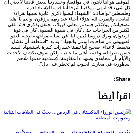
الموقف هو أننا ثابتون في مواقعنا، وخسارتنا لبعض قادتنا لا يعني أن
كل شيء قد انتهى، ويكفينا شرفا أننا قدمنا الإسناد لغزة
وفلسطين”.وأضاف: “الشهداء ليسوا ذكرى عابرة نحييها بقراءة
الفاتحة، والتقرب لله، هؤلاء أحياء عند ربهم يرزقون، وانتم يا أهلنا
بتضحياتكم وولائكم جسدتم معاني كربلاء، نحتفل بذكرى قائد تلقى
الكثير من الجراحات حتى كان في صفوة الصفوة، كان في قوة
الرضوان، وترك دروسا كبيرة لنا، في بسالة مواجهته لنخبة العدو
الصهيوني في ساحات الوغى والجهاد”.وتابع: “استطعنا أن نفشل
مخطط الأعداء، صحيح أننا تلقينا خسارات كبيرة باستشهاد السيد
حسن نصرالله، وقدمنا أغلى ما عندنا، ولكن سوف تكشف الأحداث
والأيام بأن مجاهدي وشهداء المقاومة الإسلامية قدموا ملاحم
أسطورية في معارك الجنوب لم تخطر على بال”.
Share:
اقرأ أيضاً
رئيس الوزراء الباكستاني في الرياض… بحثٌ في