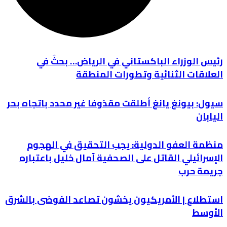
رئيس الوزراء الباكستاني في الرياض… بحثٌ في
العلاقات الثنائية وتطورات المنطقة
سيول: بيونغ يانغ أطلقت مقذوفا غير محدد باتجاه بحر
اليابان
منظمة العفو الدولية: يجب التحقيق في الهجوم
الإسرائيلي القاتل على الصحفية آمال خليل باعتباره
جريمة حرب
استطلاع | الأمريكيون يخشون تصاعد الفوضى بالشرق
الأوسط