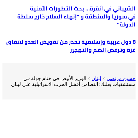
الشيباني في أنقرة… بحث التطورات الأمنية
في سوريا والمنطقة و “إنهاء السلاح خارج سلطة
الدولة”
8 دول عربية وإسلامية تحذر من تقويض العدو لاتفاق
غزة وترفض الضم والتهجير
حسين مرتضى
>
لبنان
>
الوزير الأبيض في ختام جولة في
مستشفيات بعلبك: التضامن أفشل الحرب الاسرائيلية على لبنان