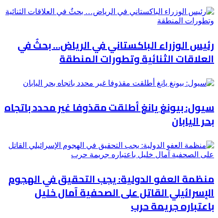
رئيس الوزراء الباكستاني في الرياض… بحثٌ في
العلاقات الثنائية وتطورات المنطقة
سيول: بيونغ يانغ أطلقت مقذوفا غير محدد باتجاه
بحر اليابان
منظمة العفو الدولية: يجب التحقيق في الهجوم
الإسرائيلي القاتل على الصحفية آمال خليل
باعتباره جريمة حرب