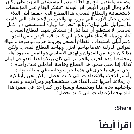
أوضاعه ولتقديم التعازي لعائلة مدير المستشفى الشهيد علي ركان
علام.وقال الوزير الأبيض إثر الجولة: “نشكر البقاع على المؤسسات
الاستشفائية والقطاع الصحي، هذا القطاع الذي حقيقة أبلى البلاء
الحسن خلال الأزمة التي مررنا بها والحرب والإعتداءات التي قامت
بها إسرائيل على لبنان”.وتابع: “نحن هنا بزيارة لمستشفى دار الأمل
الجامعي لا نستطيع أن نبدأ قبل أن نستذكر شهيد القطاع الصحي،
أخانا وزميلنا الأستاذ علي علام التي كانت قمة الإجرام من العدو
الإسرائيلي باستهداف القطاع الصحي بجريمة حرب موصوفة وانتهاك
القوانين الدولية عندما يهاجم العزل ويهاجم القطاع الصحي، ولكن
هذا كان جزءا من العدوان والهدف الأساسي هو المس بصمود أهلنا
ومجتمعنا بهذه الحرب والجرائم التي كان يرتكبها هذا العدو في لبنان.
كذلك إننا نحيي صمود هذا القطاع وخاصة العاملين فيه”.وأضاف:
“نحن نعرف ما جرى في هذه الحرب وخاصة في منطقة بعلبك،
وأوامر الإخلاء والإعتداءات التي كانت تحصل، ولكن نحن رأينا كيف
أن زملاءنا أصروا على البقاء في مستشفياتهم ومراكزهم والقيام
بواجباتهم تجاه أهلنا ومجتمعنا، ولعبوا دورا كبيرا جدا في صمود هذا
البلد بوجه الإعتداءات التي كانت تحصل”.
Share:
اقرأ أيضاً