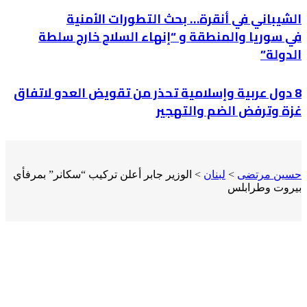
الشيباني في أنقرة… بحث التطورات الأمنية
في سوريا والمنطقة و “إنهاء السلاح خارج سلطة
الدولة”
8 دول عربية وإسلامية تحذر من تقويض العدو لاتفاق
غزة وترفض الضم والتهجير
حسين مرتضى
>
لبنان
>
الوزير جابر أعلن تركيب “سكانر” بمرفأي
بيروت وطرابلس