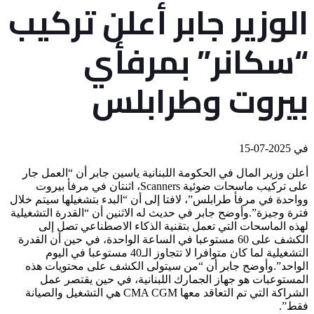
الوزير جابر أعلن تركيب
“سكانر” بمرفأي
بيروت وطرابلس
في
2025-07-15
أعلن وزير المال في الحكومة اللبنانية ياسين جابر أن “العمل جار
على تركيب ماسحات ضوئية Scanners، اثنتان في مرفأ بيروت
وواحدة في مرفأ طرابلس”، لافتا إلى أن “البدء بتشغيلها سيتم خلال
فترة وجيزة”.وأوضح جابر في حديث له الاثنين أن “القدرة التشغيلية
لهذه الماسحات التي تعمل بتقنية الذكاء الاصطناعي تصل إلى
الكشف على 60 مستوعبا في الساعة الواحدة، في حين أن القدرة
التشغيلية لما كان متوافرا لا تتجاوز الـ40 مستوعبا في اليوم
الواحد”.وأوضح جابر أن “من سيتولى الكشف على محتويات هذه
المستوعبات هو جهاز الجمارك اللبنانية، في حين يقتصر عمل
الشراكة التي تم التعاقد معها CMA CGM هي التشغيل والصيانة
فقط”.