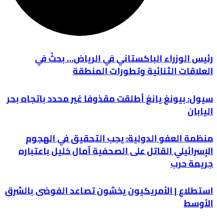
رئيس الوزراء الباكستاني في الرياض… بحثٌ في
العلاقات الثنائية وتطورات المنطقة
سيول: بيونغ يانغ أطلقت مقذوفا غير محدد باتجاه بحر
اليابان
منظمة العفو الدولية: يجب التحقيق في الهجوم
الإسرائيلي القاتل على الصحفية آمال خليل باعتباره
جريمة حرب
استطلاع | الأمريكيون يخشون تصاعد الفوضى بالشرق
الأوسط