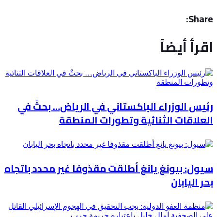
Share:
اقرأ أيضاً
رئيس الوزراء الباكستاني في الرياض… بحثٌ في
العلاقات الثنائية وتطورات المنطقة
سيول: بيونغ يانغ أطلقت مقذوفا غير محدد باتجاه
بحر اليابان