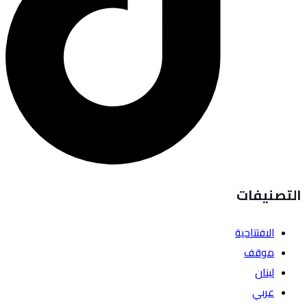
التصنيفات
الافتتاحية
موقف
لبنان
عربي