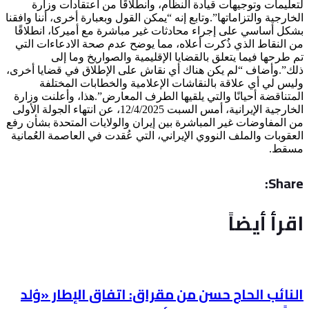
لتعليمات وتوجيهات قيادة النظام، وانطلاقًا من اعتقادات وزارة
الخارجية والتزاماتها”.وتابع إنه “يمكن القول وبعبارة أخرى، أننا وافقنا
بشكل أساسي على إجراء محادثات غير مباشرة مع أميركا، انطلاقًا
من النقاط الذي ذُكرت أعلاه، مما يوضح عدم صحة الادعاءات التي
تم طرحها فيما يتعلق بالقضايا الإقليمية والصواريخ وما إلى
ذلك”.وأضاف “لم يكن هناك أي نقاش على الإطلاق في قضايا أخرى،
وليس لي أي علاقة بالنقاشات الإعلامية والخطابات المختلفة
المتناقضة أحيانًا والتي يلقيها الطرف المعارض”.هذا، وأعلنت وزارة
الخارجية الإيرانية، أمس السبت 12/4/2025، عن انتهاء الجولة الأولى
من المفاوضات غير المباشرة بين إيران والولايات المتحدة بشأن رفع
العقوبات والملف النووي الإيراني، التي عُقدت في العاصمة العُمانية
مسقط.
Share:
اقرأ أيضاً
النائب الحاج حسن من مقراق: اتفاق الإطار «وُلد