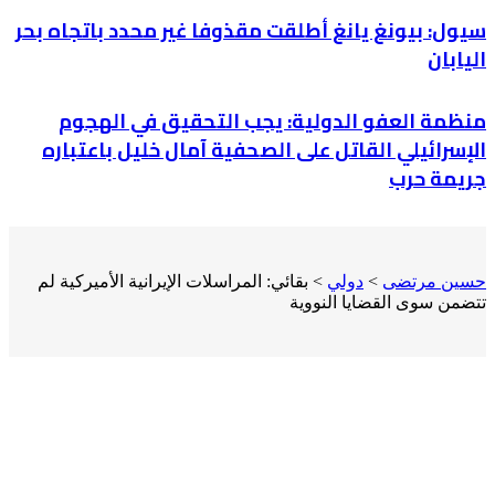
سيول: بيونغ يانغ أطلقت مقذوفا غير محدد باتجاه بحر
اليابان
منظمة العفو الدولية: يجب التحقيق في الهجوم
الإسرائيلي القاتل على الصحفية آمال خليل باعتباره
جريمة حرب
حسين مرتضى
>
دولي
>
بقائي: المراسلات الإيرانية الأميركية لم
تتضمن سوى القضايا النووية