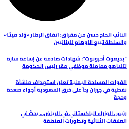
النائب الحاج حسن من مقراق: اتفاق الإطار «وُلد ميتًا»
والسلطة تبيع الأوهام للبنانيين
“يديعوت أحرونوت”: شهادات صادمة عن إساءة سارة
نتنياهو معاملة موظفي مقر رئيس الحكومة
القوات المسلحة اليمنية تعلن استهداف منشأة
نفطية في جيزان رداً على خرق السعودية أجواء صعدة
وحجة
رئيس الوزراء الباكستاني في الرياض… بحثٌ في
العلاقات الثنائية وتطورات المنطقة