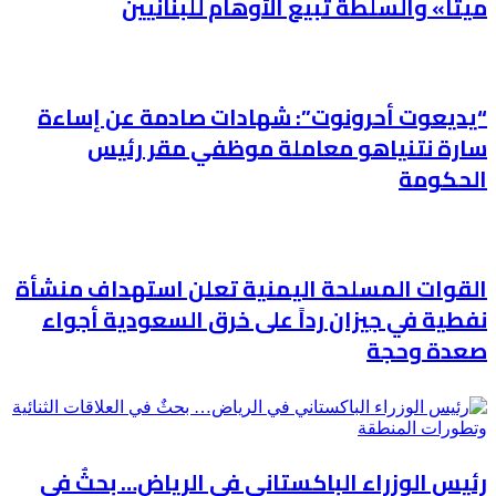
ميتًا» والسلطة تبيع الأوهام للبنانيين
“يديعوت أحرونوت”: شهادات صادمة عن إساءة
سارة نتنياهو معاملة موظفي مقر رئيس
الحكومة
القوات المسلحة اليمنية تعلن استهداف منشأة
نفطية في جيزان رداً على خرق السعودية أجواء
صعدة وحجة
رئيس الوزراء الباكستاني في الرياض… بحثٌ في