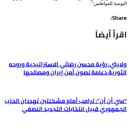
اليومية للمواطنين”.
Share:
اقرأ أيضاً
ولايتي: رؤية محسن رضائي الاستراتيجية وروحه
الثورية دعامة لصون أمن إيران ومصالحها
“سي أن أن”: ترامب أمام مشكلتين تهددان الحزب
الجمهوري قبيل انتخابات التجديد النصفي