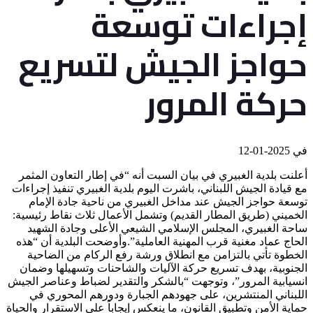
إجراءات توسعة
حواجز الجيش لتسريع
حركة المرور
في
2025-01-12
أعلنت بلدية الغبيري في بيان السبت أنه “في إطار التعاون المثمر
مع قيادة الجيش اللبناني، باشرت اليوم بلدية الغبيري تنفيذ إجراءات
توسعة حواجز الجيش عند مداخل الغبيري من ناحية جادة الإمام
الخميني (طريق المطار القديم) وتشمل الأعمال ثلاث نقاط رئيسية:
ساحة الغبيري، المجلس الإسلامي الشيعي الأعلى وجادة الشهيد
الحاج عماد مغنية قرب المهنية العاملية”.وأوضحت البلدية أن “هذه
الخطوة تأتي بالتزامن مع انطلاق ورشة رفع الركام من الضاحية
الجنوبية، بهدف تسريع حركة الآليات والشاحنات وتسهيلها وضمان
انسيابية المرور”، وتوجهت “بالشكر والتقدير لضباط وعناصر الجيش
اللبناني المنتشرين، على جهودهم الجبارة ودورهم المحوري في
حماية الأمن وتطبيق القانون، ما ينعكس إيجاباً على الاستقرار والحياة