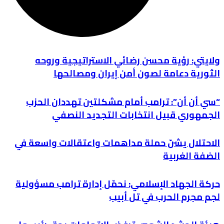
ولايتي: رؤية محسن رضائي الاستراتيجية وروحه
الثورية دعامة لصون أمن إيران ومصالحها
“سي أن أن”: ترامب أمام مشكلتين تهددان الحزب
الجمهوري قبيل انتخابات التجديد النصفي
الاحتلال يشنّ حملة مداهمات واعتقالات واسعة في
الضفة الغربية
حركة الجهاد الإسلامي: نحمّل إدارة ترامب مسؤولية
لجم مجرم الحرب في تل أبيب