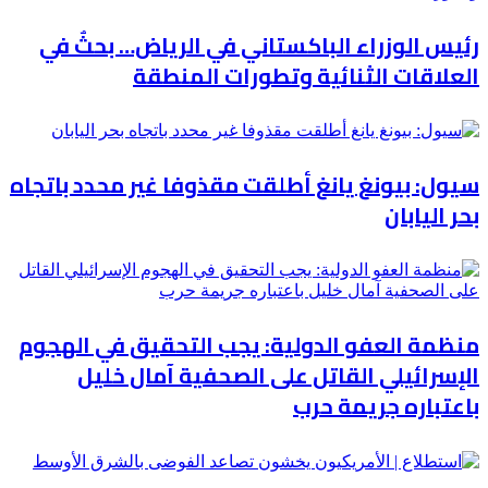
رئيس الوزراء الباكستاني في الرياض… بحثٌ في
العلاقات الثنائية وتطورات المنطقة
سيول: بيونغ يانغ أطلقت مقذوفا غير محدد باتجاه
بحر اليابان
منظمة العفو الدولية: يجب التحقيق في الهجوم
الإسرائيلي القاتل على الصحفية آمال خليل
باعتباره جريمة حرب