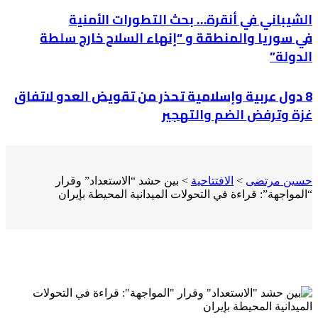
الشيباني في أنقرة… بحث التطورات الأمنية
في سوريا والمنطقة و “إنهاء السلاح خارج سلطة
الدولة”
8 دول عربية وإسلامية تحذر من تقويض العدو لاتفاق
غزة وترفض الضم والتهجير
حسين مرتضى
>
الافتتاحية
>
‏بين حشد “الاستعداد” وقرار
“المواجهة”: قراءة في التحولات الميدانية المحيطة بإيران