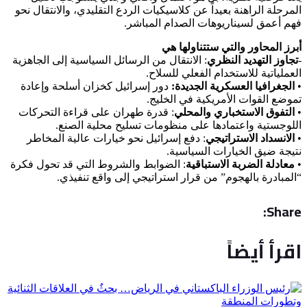
المرحلة الراهنة بعيداً عن كلاسيكيات الردع التقليدي، والانتقال نحو
فهم أعمق لسيناريوهات الصدام المباشر.
‏أبرز المحاور والتي ستتناولها هي
‏-
تجاوز التهديد النظري
: الانتقال من الرسائل السياسية إلى الجاهزية
العملياتية للاستخدام الفعلي للسلاح.
‏•
الجغرافيا العسكرية الجديدة:
دور إسرائيل كخزان أسلحة وإعادة
تموضع القوات الأمريكية في الخليج.
‏•
التفوق الاستخباري والمحلي
: قدرة طهران على قراءة التحركات
اللوجستية واعتمادها على منظومات تسليح محلية الصنع.
‏•
الانسداد الاستراتيجي
: دفع إسرائيل نحو خيارات عالية المخاطر
نتيجة ضيق الخيارات السياسية.
‏•
معادلة الضربة الاستباقية
: الضوابط والشروط التي قد تحول فكرة
“المبادرة بالهجوم” من قرار استراتيجي إلى واقع تنفيذي.
Share:
اقرأ أيضاً