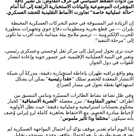
من أدوات الضغط السياسي في غرف التفاوض؛ بل تشير كافة
المؤشرات الموضوعية والبيانات الاستخبارية الراهنة إلى أننا أمام
“حالة عملياتية خاصة” تجاوزت الأنماط التقليدية للحشد العسكري.
إن الزيادة غير المسبوقة في حجم التحركات العسكرية المحيطة
بإيران — من قطع بحرية ومنظومات دفاع جوي وتجهيزات متطورة
للحرب الإلكترونية — ترسم ملامح بيئة ميدانية باتت أقرب ما تكون
إلى “مرحلة التنفيذ”.
‏حيث نرى تحول إسرائيل إلى مركز ثقل لوجستي وعسكري رئيسي،
وتغير في البنية العملياتية الإقليمية عبر جسور جوية وإعادة انتشار
للقوات في دول الجوار.
وهو واقع تراقبه طهران بإحاطة استخبارية دقيقة، مدركةً أن شبكة
الانتشار المعقدة للخصم تمتلك “
عقداً رئيسية
” يمكن أن يشكل
استهدافها نقطة تحول في مسار الصراع.
‏وفي ظل تصاعد نشاط الطائرات المسيّرة وتنامي التنسيق بين
أطراف “
محور المقاومة
“، تبرز معضلة “
الضربة الاستباقية
” كخيار
محكوم بحسابات استراتيجية وعملياتية دقيقة؛ حيث تظل الأولوية
لإحباط مبادرة الخصم، مع الاحتفاظ بجاهزية كاملة لردٍ إيراني وُصف
بأنه سيكون “
مختلفاً وذا تأثير ملموس
“.
‏إننا اليوم أمام تقدير موقف يؤكد أن احتمال المواجهة العسكرية لم
يعد فرضية نظرية، بل هو احتمال واقعي وجدي يستوجب تحليل