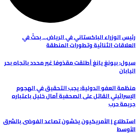
رئيس الوزراء الباكستاني في الرياض… بحثٌ في
العلاقات الثنائية وتطورات المنطقة
سيول: بيونغ يانغ أطلقت مقذوفا غير محدد باتجاه بحر
اليابان
منظمة العفو الدولية: يجب التحقيق في الهجوم
الإسرائيلي القاتل على الصحفية آمال خليل باعتباره
جريمة حرب
استطلاع | الأمريكيون يخشون تصاعد الفوضى بالشرق
الأوسط