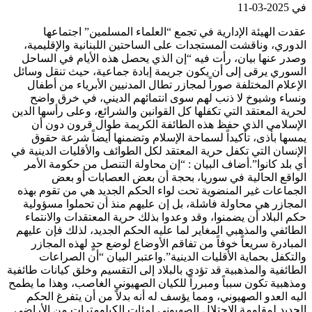
في
2025-03-11
عقدت الهيئة الإدارية في تجمع “العلماء المسلمين” اجتماعها
الدوري، وناقشت المستجدات على الساحتين اللبنانية والإقليمية،
وصدر عنها بيان، رأت فيه “إن الذي يحصل هذه الأيام في الساحل
السوري يرقى إلى أن يكون جريمة إبادة جماعية، حيث تنقل وسائل
الإعلام المختلفة صوراً لمجازر تطال المدنيين الأبرياء من أطفال
ونساء وشيوخ لا ذنب لهم سوى انتمائهم الديني، في خرق واضح
لحرية المعتقد التي تكفلها كل القوانين والشرائع، وعلى رأسها الدين
الإسلامي الذي حفظ هذه الطائفة الكريمة طوال قرون دون أن
يمسها بأذى، تأكيداً لسماحة الإسلام وتضمنها أيضاً شرعة حقوق
الإنسان التي تكفل حرية المعتقد لكل الطوائف والأقليات الدينية في
أي بلد كانوا”.أضاف البيان : “إن محاولة التنصل من حكومة الأمر
الواقع الحالية في سوريا، بحجة أن بعض العصابات أو بعض
الجماعات غير المنضوية تحت لواء الحكم الجديد هي من تقوم بهذه
المجازر هي محاولة فاشلة، بل إن عليهم منذ أن تحملوا مسؤولية
حكم البلاد أن يضمنوا، وقد وعدوا بذلك حرية المعتقدات والانتماء
الطائفي والمذهبي المغاير لما عليه الحكم الجديد، لذلك فإن عليهم
المبادرة سريعاً خوفاً من تفاقم الأوضاع لوضع حدٍ لهذه المجازر
والتكفل بحماية الأقليات الدينية”.واعتبر البيان “أن الصراعات
الطائفية والمذهبية قد تؤدي بالبلاد إلى التقسيم وخلق كيانات طائفية
ومذهبية تكون سبباً ومبرراً للكيان الصهيوني الغاصب، وهذا ما يطمح
اليه العدو الصهيوني، ومما يؤسف له أنه بدلاً من أن يتفرغ الحكم
الجديد لمقاومة الاحتلال الصهيوني لمئات الكيلومترات من الأراضي