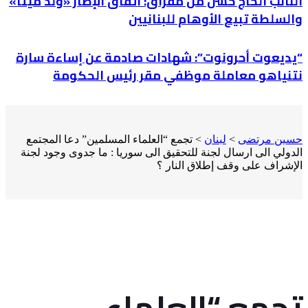
النائب الحاج حسن من مقراق: اتفاق الإطار «وُلد ميتًا»
والسلطة تبيع الأوهام للبنانيين
“يديعوت أحرونوت”: شهادات صادمة عن إساءة سارة
نتنياهو معاملة موظفي مقر رئيس الحكومة
حسين مرتضى
>
لبنان
>
تجمع “العلماء المسلمين” دعا المجتمع
الدولي الى ارسال لجنة للتحقيق الى سوريا : ما جدوى وجود لجنة
الإشراف على وقف إطلاق النار ؟
تجمع “العلماء