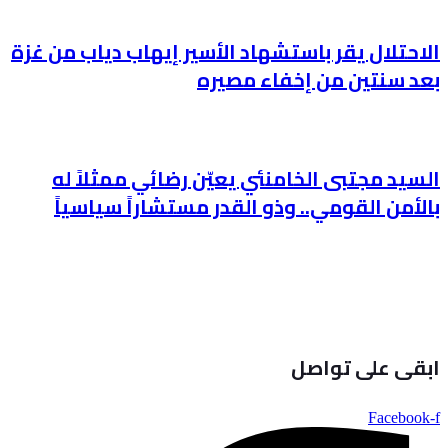
الاحتلال يقر باستشهاد الأسير إيهاب دياب من غزة
بعد سنتين من إخفاء مصيره
السيد مجتبى الخامنئي يعيّن رضائي ممثلاً له
بالأمن القومي.. وذو القدر مستشاراً سياسياً
ابقى على تواصل
Facebook-f