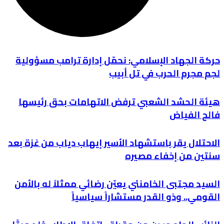
حركة الجهاد الإسلامي: نحمّل إدارة ترامب مسؤولية
لجم مجرم الحرب في تل أبيب
هيئة الحشد الشعبي ترفض الاتهامات بحق رئيسها
فالح الفياض
الاحتلال يقر باستشهاد الأسير إيهاب دياب من غزة بعد
سنتين من إخفاء مصيره
السيد مجتبى الخامنئي يعيّن رضائي ممثلاً له بالأمن
القومي.. وذو القدر مستشاراً سياسياً