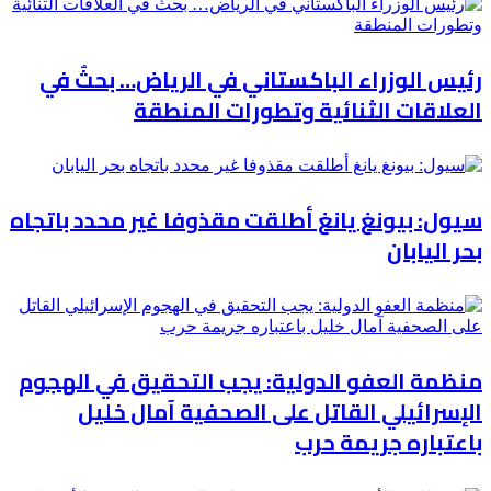
رئيس الوزراء الباكستاني في الرياض… بحثٌ في
العلاقات الثنائية وتطورات المنطقة
سيول: بيونغ يانغ أطلقت مقذوفا غير محدد باتجاه
بحر اليابان
منظمة العفو الدولية: يجب التحقيق في الهجوم
الإسرائيلي القاتل على الصحفية آمال خليل
باعتباره جريمة حرب