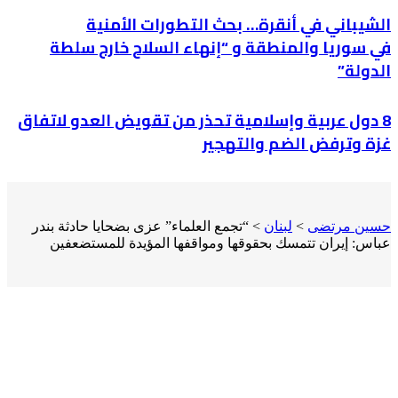
الشيباني في أنقرة… بحث التطورات الأمنية
في سوريا والمنطقة و “إنهاء السلاح خارج سلطة
الدولة”
8 دول عربية وإسلامية تحذر من تقويض العدو لاتفاق
غزة وترفض الضم والتهجير
حسين مرتضى
>
لبنان
>
“تجمع العلماء” عزى بضحايا حادثة بندر
عباس: إيران تتمسك بحقوقها ومواقفها المؤيدة للمستضعفين