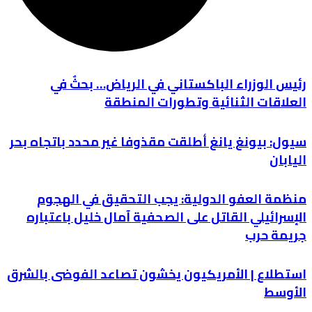
رئيس الوزراء الباكستاني في الرياض… بحثٌ في
العلاقات الثنائية وتطورات المنطقة
سيول: بيونغ يانغ أطلقت مقذوفا غير محدد باتجاه بحر
اليابان
منظمة العفو الدولية: يجب التحقيق في الهجوم
الإسرائيلي القاتل على الصحفية آمال خليل باعتباره
جريمة حرب
استطلاع | الأمريكيون يخشون تصاعد الفوضى بالشرق
الأوسط