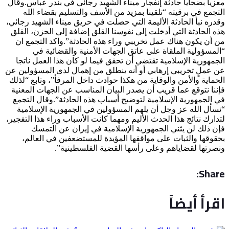
معزيا بضحايا حادثة إنفجار ميناء الشهيد رجائي في بندر عباس.وقال
التجمع في برقيته “تلقينا بمزيد من الأسف والتسليم بقضاء الله
وقدره نبأ الحادثة الأليمة التي حصلت في حريق ميناء الشهيد رجائي،
هذه الحادثة التي أدخلت إلى نفوسنا القلق إضافة إلى الحزن، القلق
من أن يكون هناك عمل تخريبي وراء هذه الحادثة”.واكد التجمع ان
“المسؤولية الملقاة على عاتق الجهات الأمنية والقضائية في
الجمهورية الإسلامية تقتضي أن تحقق فيما لو كان هذا العمل ناتجا
عن عملٍ تخريبي إرهابي أو أنه ينطلق من إهمال لدى المسؤولين عن
الحماية والأمن والوقاية من هكذا حوادث داخل المرفأ”، وتابع “لذلك
فإننا نتوقع عما قريب أن يصدر البيان المناسب عن الجهات المعنية
في الجمهورية الإسلامية لتوضيح أسباب هذه الحادثة”.وقال التجمع
“نسأل الله عز وجل أن يلهم المسؤولين في الجمهورية الإسلامية
لتدارك نتائج هذا الحدث الأليم ومهما كانت الأسباب وراء هذا التفجير،
فإن ذلك لن يثني الجمهورية الإسلامية في إيران عن التمسك
بحقوقها والثبات على مواقفها المؤيدة للمستضعفين في العالم،
ونصرتها لقضاياهم وعلى رأسها القضية الفلسطينية”.
Share:
اقرأ أيضاً