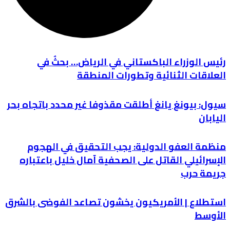
رئيس الوزراء الباكستاني في الرياض… بحثٌ في
العلاقات الثنائية وتطورات المنطقة
سيول: بيونغ يانغ أطلقت مقذوفا غير محدد باتجاه بحر
اليابان
منظمة العفو الدولية: يجب التحقيق في الهجوم
الإسرائيلي القاتل على الصحفية آمال خليل باعتباره
جريمة حرب
استطلاع | الأمريكيون يخشون تصاعد الفوضى بالشرق
الأوسط