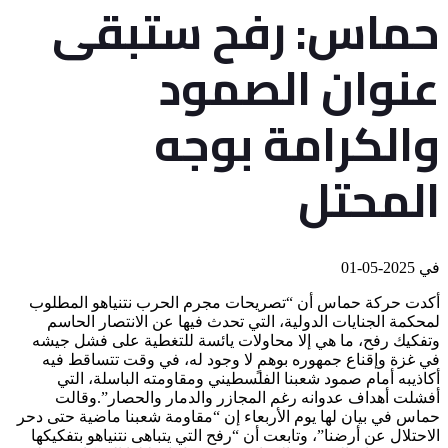
حماس: رفح ستبقى
عنوان الصمود
والكرامة بوجه
المحتل
في
2025-05-01
أكدت حركة حماس أن “تصريحات مجرم الحرب نتنياهو المطلوب
لمحكمة الجنايات الدولية، التي تحدث فيها عن الانتصار الحاسم
وتفكيك رفح، ما هي إلا محاولات يائسة للتغطية على فشل جيشه
في غزة وإقناع جمهوره بوهمٍ لا وجود له، في وقت تتساقط فيه
أكاذيبه أمام صمود شعبنا الفلسطيني ومقاومته الباسلة، التي
أفشلت أهداف عدوانه رغم المجازر والدمار والحصار”.وقالت
حماس في بيان لها يوم الأربعاء إن “مقاومة شعبنا ماضية حتى دحر
الاحتلال عن أرضنا”، وتابعت أن “رفح التي يتباهى نتنياهو بتفكيكها