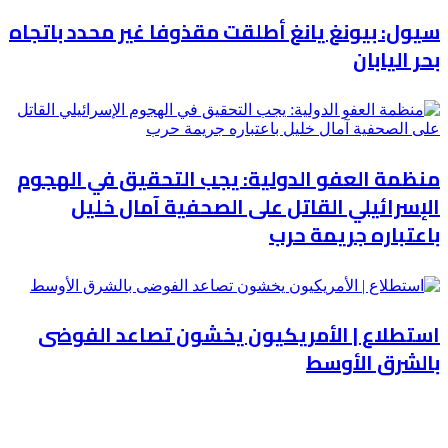
سيول: بيونغ يانغ أطلقت مقذوفا غير محدد باتجاه
بحر اليابان
منظمة العفو الدولية: يجب التحقيق في الهجوم
الإسرائيلي القاتل على الصحفية آمال خليل
باعتباره جريمة حرب
استطلاع | الأمريكيون يخشون تصاعد الفوضى
بالشرق الأوسط