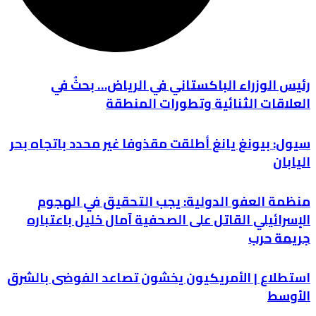
رئيس الوزراء الباكستاني في الرياض… بحثٌ في
العلاقات الثنائية وتطورات المنطقة
سيول: بيونغ يانغ أطلقت مقذوفا غير محدد باتجاه بحر
اليابان
منظمة العفو الدولية: يجب التحقيق في الهجوم
الإسرائيلي القاتل على الصحفية آمال خليل باعتباره
جريمة حرب
استطلاع | الأمريكيون يخشون تصاعد الفوضى بالشرق
الأوسط