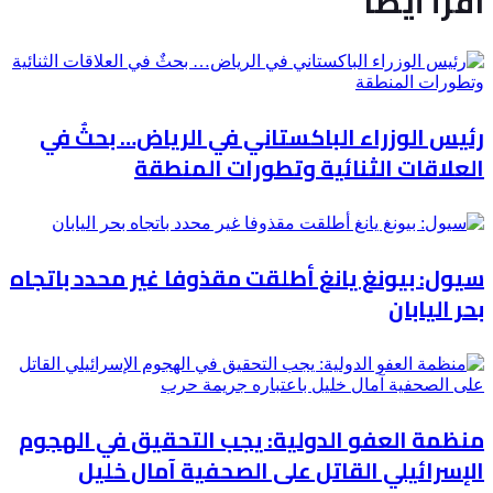
اقرأ أيضاً
رئيس الوزراء الباكستاني في الرياض… بحثٌ في
العلاقات الثنائية وتطورات المنطقة
سيول: بيونغ يانغ أطلقت مقذوفا غير محدد باتجاه
بحر اليابان
منظمة العفو الدولية: يجب التحقيق في الهجوم
الإسرائيلي القاتل على الصحفية آمال خليل