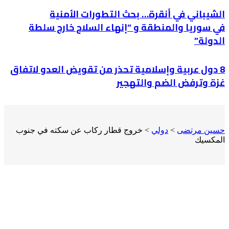
الشيباني في أنقرة… بحث التطورات الأمنية
في سوريا والمنطقة و “إنهاء السلاح خارج سلطة
الدولة”
8 دول عربية وإسلامية تحذر من تقويض العدو لاتفاق
غزة وترفض الضم والتهجير
حسين مرتضى
>
دولي
>
خروج قطار ركاب عن سكته في جنوب
المكسيك