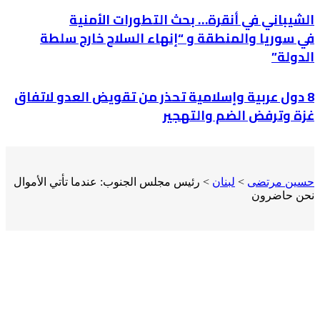
الشيباني في أنقرة… بحث التطورات الأمنية
في سوريا والمنطقة و “إنهاء السلاح خارج سلطة
الدولة”
8 دول عربية وإسلامية تحذر من تقويض العدو لاتفاق
غزة وترفض الضم والتهجير
حسين مرتضى
>
لبنان
>
رئيس مجلس الجنوب: عندما تأتي الأموال
نحن حاضرون