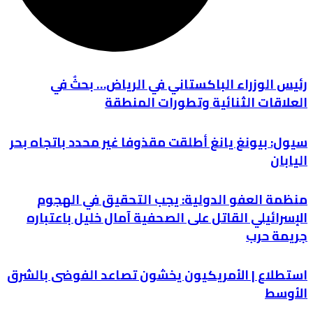
رئيس الوزراء الباكستاني في الرياض… بحثٌ في
العلاقات الثنائية وتطورات المنطقة
سيول: بيونغ يانغ أطلقت مقذوفا غير محدد باتجاه بحر
اليابان
منظمة العفو الدولية: يجب التحقيق في الهجوم
الإسرائيلي القاتل على الصحفية آمال خليل باعتباره
جريمة حرب
استطلاع | الأمريكيون يخشون تصاعد الفوضى بالشرق
الأوسط