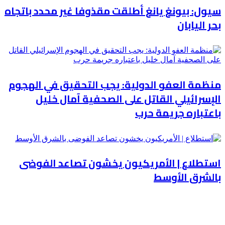
سيول: بيونغ يانغ أطلقت مقذوفا غير محدد باتجاه
بحر اليابان
منظمة العفو الدولية: يجب التحقيق في الهجوم
الإسرائيلي القاتل على الصحفية آمال خليل
باعتباره جريمة حرب
استطلاع | الأمريكيون يخشون تصاعد الفوضى
بالشرق الأوسط