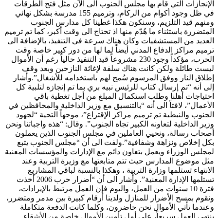
الإنجازات التي قام بها مجلس الجنوب الى الآن مثل فتح الطرقات
في ظل وجود أكوام من الركام، وترميم 155 مدرسة بشكل نهائي
ومنهم قيد التلزيم، وسنكون هكذا غطينا كل مدارس الجنوب
المتضررة باستثناء ما هُدّم منها اذ تحتاج الى وقت أكبر، كما تم ترميم
العديد من المستشفيات وكان هناك سرعة في التنفيذ، بالإضافة الى
ترميم مراكز الدفاع المدني أيضاً لما لها من دور كبير خاصة وقت
الحرب، مؤكداً وجود 230 مشروعاً قيد التنفيذ حالياً رغم أن الأموال
ليست طائلة ولكن كانت هناك سلفة لإغاثة النازحين وبعد وقف
إطلاق النار ووفق المرسوم سُمح لهم باستخدامه للأشغال”.وأشار
إلى أنه “تم إرسال كتاب للرئيس نبيه بري بما تم إنجازه لتلبية كل
احتياجات أهلنا وطلب استكمال المبلغ من أجل تغطية باقي
الأعمال”، لافتاً الى أنه “بالتنسيق مع وزير الداخلية والمحافظين في
الجنوب والنبطية تم ترميم مراكز الإقتراع”، موجهاً التحية “لجهود
وزير الداخلية لتعاونه الكبير تجاه الجنوب”. وقال: “هذه واجباتنا ونحن
أصحاب رسالة، ونحيي العاملين في مجلس الجنوب الذين يعملون
بكل إخلاص ونزاهة وشفافية”.ولفت الى أن “مجلس الجنوب يتبع
لمجلس الوزراء ويعمل بتعاون دائم مع الإدارات والمؤسسات المعنية
مثل موضوع المدارس حيث تتم متابعتها مع وزيرة التربية وعند
الانتهاء تستلمها وزارة التربية ، وهكذا بالنسبة لباقي المشاريع
تستلمها الإدارة المعنية”. وأشار الى أن “أضرار حرب 2006 أخذت
فترة 10 سنوات من العمل، واليوم فإن العمل مرتبط بالإيرادات،
ونقوم بمسح الأضرار للمنازل ولدينا أرقام كبيرة بين مدمر ومتضرر،
وعندما تأتي الأموال نحن حاضرون، وكلما كانت الدفعة متكاملة
ينتهي العمل سريعاً، على أمل تأمين الأموال خاصة من الأشقاء