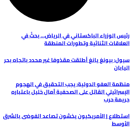
رئيس الوزراء الباكستاني في الرياض… بحثٌ في
العلاقات الثنائية وتطورات المنطقة
سيول: بيونغ يانغ أطلقت مقذوفا غير محدد باتجاه بحر
اليابان
منظمة العفو الدولية: يجب التحقيق في الهجوم
الإسرائيلي القاتل على الصحفية آمال خليل باعتباره
جريمة حرب
استطلاع | الأمريكيون يخشون تصاعد الفوضى بالشرق
الأوسط