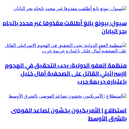
سيول: بيونغ يانغ أطلقت مقذوفا غير محدد باتجاه
بحر اليابان
منظمة العفو الدولية: يجب التحقيق في الهجوم
الإسرائيلي القاتل على الصحفية آمال خليل
باعتباره جريمة حرب
استطلاع | الأمريكيون يخشون تصاعد الفوضى
بالشرق الأوسط