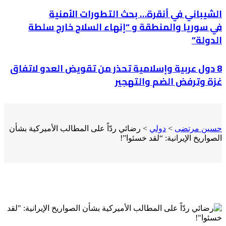
الشيباني في أنقرة… بحث التطورات الأمنية
في سوريا والمنطقة و “إنهاء السلاح خارج سلطة
الدولة”
8 دول عربية وإسلامية تحذر من تقويض العدو لاتفاق
غزة وترفض الضم والتهجير
حسين مرتضى
>
دولي
>
رضائي ردّاً على المطالب الأميركية بشأن
الصواريخ الإيرانية: “لقد خسئوا”!