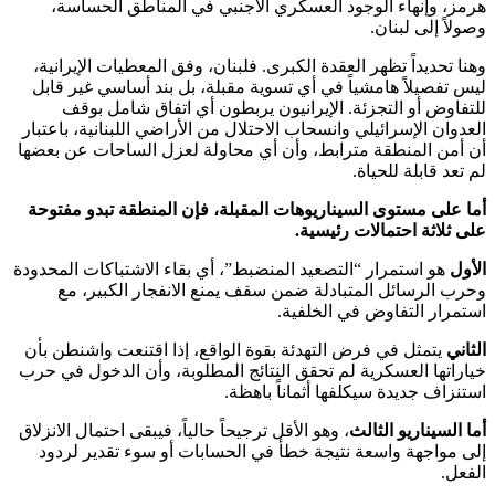
هرمز، وإنهاء الوجود العسكري الأجنبي في المناطق الحساسة،
وصولاً إلى لبنان.
وهنا تحديداً تظهر العقدة الكبرى. فلبنان، وفق المعطيات الإيرانية،
ليس تفصيلاً هامشياً في أي تسوية مقبلة، بل بند أساسي غير قابل
للتفاوض أو التجزئة. الإيرانيون يربطون أي اتفاق شامل بوقف
العدوان الإسرائيلي وانسحاب الاحتلال من الأراضي اللبنانية، باعتبار
أن أمن المنطقة مترابط، وأن أي محاولة لعزل الساحات عن بعضها
لم تعد قابلة للحياة.
أما على مستوى السيناريوهات المقبلة، فإن المنطقة تبدو مفتوحة
على ثلاثة احتمالات رئيسية.
الأول
هو استمرار “التصعيد المنضبط”، أي بقاء الاشتباكات المحدودة
وحرب الرسائل المتبادلة ضمن سقف يمنع الانفجار الكبير، مع
استمرار التفاوض في الخلفية.
الثاني
يتمثل في فرض التهدئة بقوة الواقع، إذا اقتنعت واشنطن بأن
خياراتها العسكرية لم تحقق النتائج المطلوبة، وأن الدخول في حرب
استنزاف جديدة سيكلفها أثماناً باهظة.
أما السيناريو الثالث
، وهو الأقل ترجيحاً حالياً، فيبقى احتمال الانزلاق
إلى مواجهة واسعة نتيجة خطأ في الحسابات أو سوء تقدير لردود
الفعل.