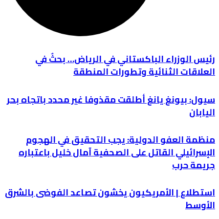
رئيس الوزراء الباكستاني في الرياض… بحثٌ في
العلاقات الثنائية وتطورات المنطقة
سيول: بيونغ يانغ أطلقت مقذوفا غير محدد باتجاه بحر
اليابان
منظمة العفو الدولية: يجب التحقيق في الهجوم
الإسرائيلي القاتل على الصحفية آمال خليل باعتباره
جريمة حرب
استطلاع | الأمريكيون يخشون تصاعد الفوضى بالشرق
الأوسط