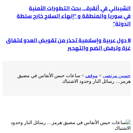
الشيباني في أنقرة… بحث التطورات الأمنية
في سوريا والمنطقة و “إنهاء السلاح خارج سلطة
الدولة”
8 دول عربية وإسلامية تحذر من تقويض العدو لاتفاق
غزة وترفض الضم والتهجير
حسين مرتضى
>
موقف
>
ساعات حبس الأنفاس في مضيق
هرمز… رسائل النار وحدود الاشتباك