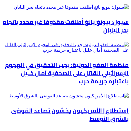
سيول: بيونغ يانغ أطلقت مقذوفا غير محدد باتجاه
بحر اليابان
منظمة العفو الدولية: يجب التحقيق في الهجوم
الإسرائيلي القاتل على الصحفية آمال خليل
باعتباره جريمة حرب
استطلاع | الأمريكيون يخشون تصاعد الفوضى
بالشرق الأوسط