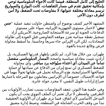
الخليج إلى كامل المنطقة. فبينما كانت الأجواء الدبلوماسية توحي
بإمكانية تحقيق تقدم في مسار التفاهمات، كانت البوارج والصواريخ
ترسم معادلة مختلفة عنوانها: لا مفاوضات تحت الضغط، ولا أمن
لطرف دون الآخر.
المشهد الأخير كشف بوضوح أن واشنطن حاولت تنفيذ عملية “
جس
نبض
” لاختبار مستوى الجهوزية الإيرانية، سواء على مستوى
الدفاعات الجوية أو سرعة الاستجابة الصاروخية. الأمريكي أراد
تسجيل نقطة ميدانية تعزز موقعه التفاوضي قبل العودة إلى طاولة
المحادثات، لكن الرد الإيراني جاء سريعاً وحاسماً، ما أسقط محاولة
فرض وقائع جديدة بالقوة.
طهران، من خلال هذا الرد، لم تكتفِ بإظهار قدرتها العسكرية، بل
أرادت تثبيت معادلة سياسية واضحة:
المسار الدبلوماسي منفصل
تماماً عن الميدان. أي اعتداء سيُواجَه برد مباشر
، وأي محاولة
للضغط العسكري لن تمنع إيران من الدفاع عن سيادتها أو حماية
مصالحها الاستراتيجية. هذه الرسالة تحمل في طياتها تحولاً مهماً في
قواعد الاشتباك، خصوصاً أن الإيرانيين يتعاملون مع المرحلة باعتبارها
صراع إرادات طويل النفس، لا مجرد جولة عابرة.
وفي خلفية هذا التوتر، تتعقد المفاوضات بسبب تضارب الأولويات بين
الطرفين. واشنطن لا تزال تعتبر أن الملف النووي يجب أن يكون
المدخل الأساسي لأي اتفاق، فيما ترى طهران أن الأولوية الحقيقية
تبدأ من وقف الحرب الشاملة في المنطقة، وضبط إدارة مضيق