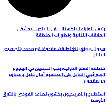
رئيس الوزراء الباكستاني في الرياض… بحثٌ في
العلاقات الثنائية وتطورات المنطقة
سيول: بيونغ يانغ أطلقت مقذوفا غير محدد باتجاه بحر
اليابان
منظمة العفو الدولية: يجب التحقيق في الهجوم
الإسرائيلي القاتل على الصحفية آمال خليل باعتباره
جريمة حرب
استطلاع | الأمريكيون يخشون تصاعد الفوضى بالشرق
الأوسط