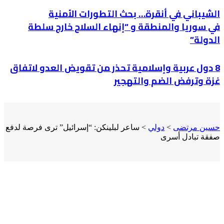
الشيباني في أنقرة… بحث التطورات الأمنية
في سوريا والمنطقة و “إنهاء السلاح خارج سلطة
الدولة”
8 دول عربية وإسلامية تحذر من تقويض العدو لاتفاق
غزة وترفض الضم والتهجير
حسين مرتضى
>
دولي
>
ساعر لبلينكن: “إسرائيل” ترى فرصة لدفع
صفقة تبادل أسرى