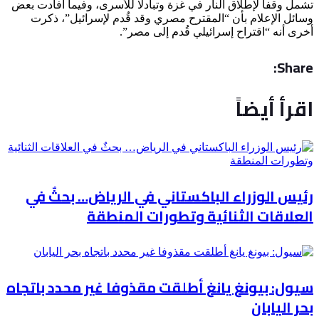
تشمل وقفا لإطلاق النار في غزة وتبادلا للأسرى، وفيما أفادت بعض
وسائل الإعلام بأن “المقترح مصري وقد قُدم لإسرائيل”، ذكرت
أخرى أنه “اقتراح إسرائيلي قُدم إلى مصر”.
Share:
اقرأ أيضاً
رئيس الوزراء الباكستاني في الرياض… بحثٌ في
العلاقات الثنائية وتطورات المنطقة
سيول: بيونغ يانغ أطلقت مقذوفا غير محدد باتجاه
بحر اليابان