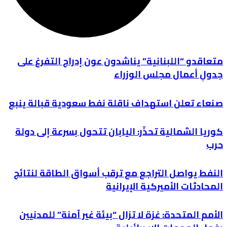
متعاقدو “اللبنانية” يناشدون عون إدراج التفرغ على
جدولِ أعمال مجلس الوزراء
صنعاء تعلن استهداف ناقلة نفط سعودية قبالة ينبع
كوريا الشمالية تحذّر: اليابان تتحول بسرعة إلى دولة
حرب
النفط يواصل التراجع مع ترقب أسواق الطاقة لنتائج
المحادثات الأميركية الإيرانية
الأمم المتحدة: غزة لا تزال “بيئة غير آمنة” للمدنيين