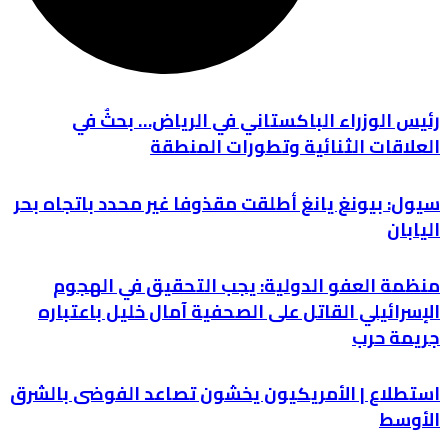
رئيس الوزراء الباكستاني في الرياض… بحثٌ في
العلاقات الثنائية وتطورات المنطقة
سيول: بيونغ يانغ أطلقت مقذوفا غير محدد باتجاه بحر
اليابان
منظمة العفو الدولية: يجب التحقيق في الهجوم
الإسرائيلي القاتل على الصحفية آمال خليل باعتباره
جريمة حرب
استطلاع | الأمريكيون يخشون تصاعد الفوضى بالشرق
الأوسط