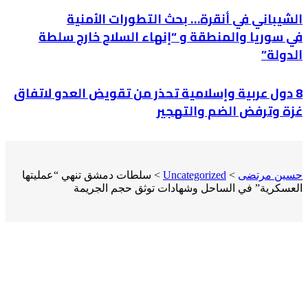
الشيباني في أنقرة… بحث التطورات الأمنية
في سوريا والمنطقة و “إنهاء السلاح خارج سلطة
الدولة”
8 دول عربية وإسلامية تحذر من تقويض العدو لاتفاق
غزة وترفض الضم والتهجير
حسين مرتضى
>
Uncategorized
>
سلطات دمشق تنهي “عمليتها
العسكرية” في الساحل وشهادات توثق حجم الجريمة