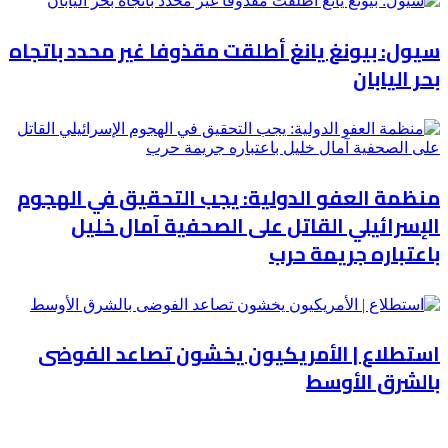
سيول: بيونغ يانغ أطلقت مقذوفا غير محدد باتجاه
بحر اليابان
منظمة العفو الدولية: يجب التحقيق في الهجوم
الإسرائيلي القاتل على الصحفية آمال خليل
باعتباره جريمة حرب
استطلاع | الأمريكيون يخشون تصاعد الفوضى
بالشرق الأوسط