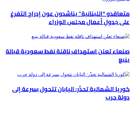
متعاقدو “اللبنانية” يناشدون عون إدراج التفرغ
على جدولِ أعمال مجلس الوزراء
صنعاء تعلن استهداف ناقلة نفط سعودية قبالة
ينبع
كوريا الشمالية تحذّر: اليابان تتحول بسرعة إلى
دولة حرب