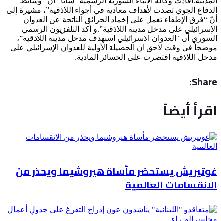
المدينة.افادت وكالة الأنباء السورية الرسمية “سانا” أنّ “وسائط
الدفاع الجوي تصدت لأهداف معادية في أجواء اللاذقية”، مشيرة إلى
أنّ “فرق الإطفاء تعمل على إخماد الحرائق الناتجة عن العدوان
الإسرائيلي على مدخل مدينة اللاذقية”.و أكد التلفزيون الرسمي
السوري أن “العدوان الاسرائيلي استهدف مدخل مدينة اللاذقية”،
موضحاً في وقت لاحق ان الحصيلة الأولية للعدوان الإسرائيلي على
مدخل اللاذقية اقتصرت على الخسائر المادية.
Share:
اقرأ أيضاً
غوتيريش يستحضر مأساة هيروشيما ويحذر من
الانقسامات العالمية