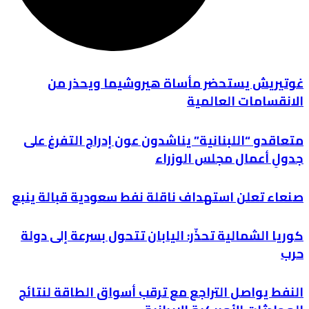
غوتيريش يستحضر مأساة هيروشيما ويحذر من
الانقسامات العالمية
متعاقدو “اللبنانية” يناشدون عون إدراج التفرغ على
جدولِ أعمال مجلس الوزراء
صنعاء تعلن استهداف ناقلة نفط سعودية قبالة ينبع
كوريا الشمالية تحذّر: اليابان تتحول بسرعة إلى دولة
حرب
النفط يواصل التراجع مع ترقب أسواق الطاقة لنتائج