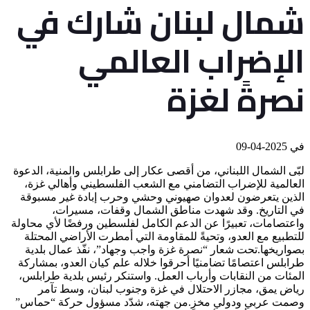
شمال لبنان شارك في
الإضراب العالمي
نصرةً لغزة
في
2025-04-09
لبّى الشمال اللبناني، من أقصى عكار إلى طرابلس والمنية، الدعوة
العالمية للإضراب التضامني مع الشعب الفلسطيني وأهالي غزة،
الذين يتعرضون لعدوان صهيوني وحشي وحرب إبادة غير مسبوقة
في التاريخ. وقد شهدت مناطق الشمال وقفات، مسيرات،
واعتصامات، تعبيرًا عن الدعم الكامل لفلسطين ورفضًا لأي محاولة
للتطبيع مع العدو، وتحيةً للمقاومة التي أمطرت الأراضي المحتلة
بصواريخها.تحت شعار “نصرة غزة واجب وجهاد”، نفّذ عمال بلدية
طرابلس اعتصامًا تضامنيًا أحرقوا خلاله علم كيان العدو، بمشاركة
المئات من النقابات وأرباب العمل. واستنكر رئيس بلدية طرابلس،
رياض يمق، مجازر الاحتلال في غزة وجنوب لبنان، وسط تآمر
وصمت عربي ودولي مخزٍ.من جهته، شدّد مسؤول حركة “حماس”