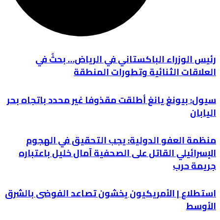
رئيس الوزراء الباكستاني في الرياض… بحثٌ في
العلاقات الثنائية وتطورات المنطقة
سيول: بيونغ يانغ أطلقت مقذوفا غير محدد باتجاه بحر
اليابان
منظمة العفو الدولية: يجب التحقيق في الهجوم
الإسرائيلي القاتل على الصحفية آمال خليل باعتباره
جريمة حرب
استطلاع | الأمريكيون يخشون تصاعد الفوضى بالشرق
الأوسط