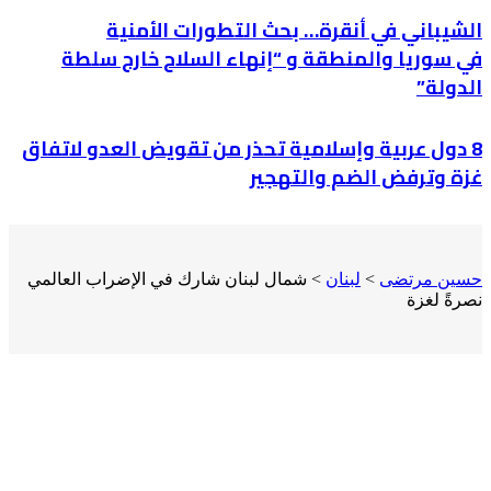
الشيباني في أنقرة… بحث التطورات الأمنية
في سوريا والمنطقة و “إنهاء السلاح خارج سلطة
الدولة”
8 دول عربية وإسلامية تحذر من تقويض العدو لاتفاق
غزة وترفض الضم والتهجير
حسين مرتضى
>
لبنان
>
شمال لبنان شارك في الإضراب العالمي
نصرةً لغزة