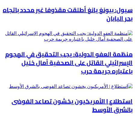
سيول: بيونغ يانغ أطلقت مقذوفا غير محدد باتجاه
بحر اليابان
منظمة العفو الدولية: يجب التحقيق في الهجوم
الإسرائيلي القاتل على الصحفية آمال خليل
باعتباره جريمة حرب
استطلاع | الأمريكيون يخشون تصاعد الفوضى
بالشرق الأوسط