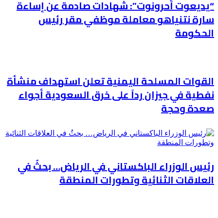
“يديعوت أحرونوت”: شهادات صادمة عن إساءة
سارة نتنياهو معاملة موظفي مقر رئيس
الحكومة
القوات المسلحة اليمنية تعلن استهداف منشأة
نفطية في جيزان رداً على خرق السعودية أجواء
صعدة وحجة
رئيس الوزراء الباكستاني في الرياض… بحثٌ في
العلاقات الثنائية وتطورات المنطقة