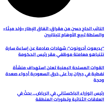
النائب الحاج حسن من مقراق: اتفاق الإطار «وُلد ميتًا»
والسلطة تبيع الأوهام للبنانيين
“يديعوت أحرونوت”: شهادات صادمة عن إساءة سارة
نتنياهو معاملة موظفي مقر رئيس الحكومة
القوات المسلحة اليمنية تعلن استهداف منشأة
نفطية في جيزان رداً على خرق السعودية أجواء صعدة
وحجة
رئيس الوزراء الباكستاني في الرياض… بحثٌ في
العلاقات الثنائية وتطورات المنطقة