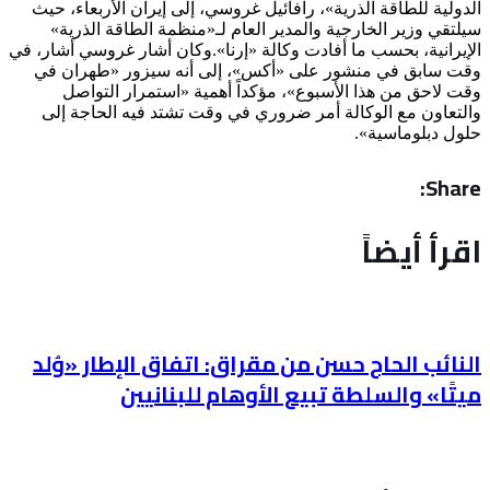
الدولية للطاقة الذرية»، رافائيل غروسي، إلى إيران الأربعاء، حيث
سيلتقي وزير الخارجية والمدير العام لـ«منظمة الطاقة الذرية»
الإيرانية، بحسب ما أفادت وكالة «إرنا».وكان أشار غروسي أشار، في
وقت سابق في منشور على «أكس»، إلى أنه سيزور «طهران في
وقت لاحق من هذا الأسبوع»، مؤكداً أهمية «استمرار التواصل
والتعاون مع الوكالة أمر ضروري في وقت تشتد فيه الحاجة إلى
حلول دبلوماسية».
Share:
اقرأ أيضاً
النائب الحاج حسن من مقراق: اتفاق الإطار «وُلد
ميتًا» والسلطة تبيع الأوهام للبنانيين