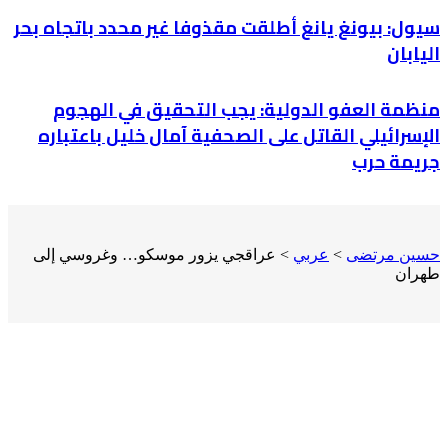
سيول: بيونغ يانغ أطلقت مقذوفا غير محدد باتجاه بحر
اليابان
منظمة العفو الدولية: يجب التحقيق في الهجوم
الإسرائيلي القاتل على الصحفية آمال خليل باعتباره
جريمة حرب
حسين مرتضى
>
عربي
>
عراقجي يزور موسكو… وغروسي إلى
طهران