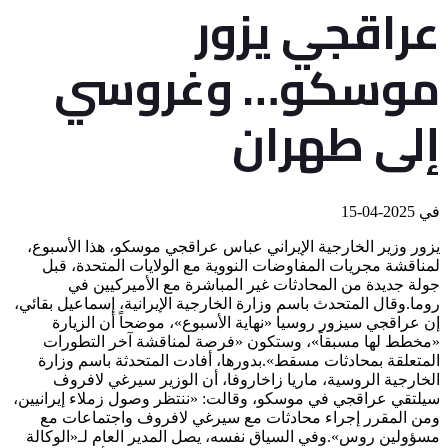
عراقجي يزور
موسكو… وغروسي
إلى طهران
في
2025-04-15
يزور وزير الخارجية الإيراني عباس عراقجي موسكو، هذا الأسبوع،
لمناقشة مجريات المفاوضات النووية مع الولايات المتحدة، قبل
جولة جديدة من المحادثات غير المباشرة مع الأميركيين في
روما.وقال المتحدث باسم وزارة الخارجية الإيرانية، إسماعيل بقائي،
إن عراقجي سيزور روسيا «نهاية الأسبوع»، موضحاً أن الزيارة
«مخطط لها مسبقاً»، وستكون «فرصة لمناقشة آخر التطورات
المتعلقة بمحادثات مسقط».بدورها، أفادت المتحدثة باسم وزارة
الخارجية الروسية، ماريا زاخاروفا، أن الوزير سيرغي لافروف
سيلتقي عراقجي في موسكو، وقالت: «ننتظر وصول زملاء إيرانيين،
ومن المقرر إجراء محادثات مع سيرغي لافروف واجتماعات مع
مسؤولين روس».وفي السياق نفسه، يصل المدير العام لـ«الوكالة