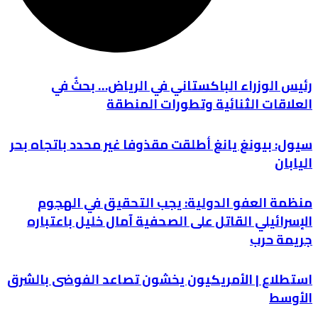
رئيس الوزراء الباكستاني في الرياض… بحثٌ في
العلاقات الثنائية وتطورات المنطقة
سيول: بيونغ يانغ أطلقت مقذوفا غير محدد باتجاه بحر
اليابان
منظمة العفو الدولية: يجب التحقيق في الهجوم
الإسرائيلي القاتل على الصحفية آمال خليل باعتباره
جريمة حرب
استطلاع | الأمريكيون يخشون تصاعد الفوضى بالشرق
الأوسط