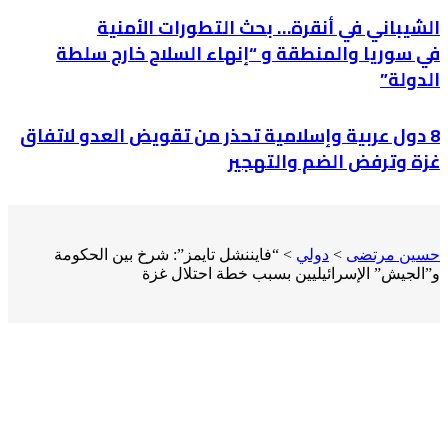
الشيباني في أنقرة… بحث التطورات الأمنية
في سوريا والمنطقة و “إنهاء السلاح خارج سلطة
الدولة”
8 دول عربية وإسلامية تحذر من تقويض العدو لاتفاق
غزة وترفض الضم والتهجير
حسين مرتضى
>
دولي
>
“فايننشل تايمز”: شرخ بين الحكومة
و”الجيش” الإسرائيليين بسبب خطة احتلال غزة