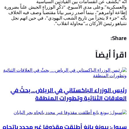
أنّه “يكشف عن انقسامات بين القيادتين السياسية
والعسكرية”.وعلى مدى الأسبوع، “ذكّر الوزراء الجيش علناً بضرورة
إطاعة أوامرهم”، بينما أصدر زمير بياناً مقتضباً وصف فيه الخلاف
بأنّه “جزء لا يتجزأ من تاريخ الشعب اليهودي”، في حين اتهم نجل
نتنياهو رئيسَ الأركان بـ”محاولة انقلاب”.
Share:
اقرأ أيضاً
رئيس الوزراء الباكستاني في الرياض… بحثٌ في
العلاقات الثنائية وتطورات المنطقة
سيول: بيونغ يانغ أطلقت مقذوفا غير محدد باتجاه