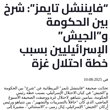
“فايننشل تايمز”: شرخ
بين الحكومة
و”الجيش”
الإسرائيليين بسبب
خطة احتلال غزة
في
2025-08-10
تحدّثت صحيفة “فايننشل تايمز” البريطانية عن “شرخ” بين الحكومة
و”الجيش” في كيان الاحتلال الإسرائيلي، بسبب خطة رئيس
الحكومة، بنيامين نتنياهو، لاحتلال غزة.ووصفت الصحيفة الأسبوعَ
الماضي، الذي كان “حافلاً بالتسريبات والتشهير”، بين نتنياهو ورئيس
أركان “الجيش” الإسرائيلي، إيال زمير، بـ”الاستثنائي”، مشيرةً إلى