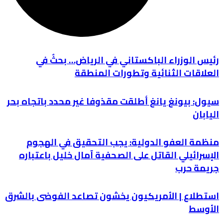
رئيس الوزراء الباكستاني في الرياض… بحثٌ في
العلاقات الثنائية وتطورات المنطقة
سيول: بيونغ يانغ أطلقت مقذوفا غير محدد باتجاه بحر
اليابان
منظمة العفو الدولية: يجب التحقيق في الهجوم
الإسرائيلي القاتل على الصحفية آمال خليل باعتباره
جريمة حرب
استطلاع | الأمريكيون يخشون تصاعد الفوضى بالشرق
الأوسط