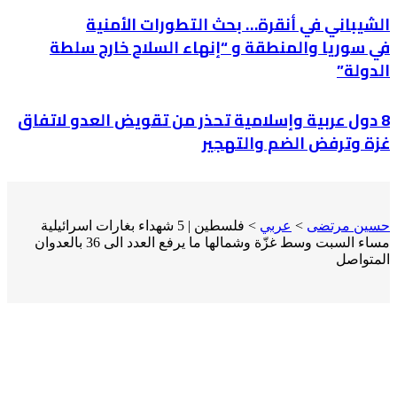
الشيباني في أنقرة… بحث التطورات الأمنية
في سوريا والمنطقة و “إنهاء السلاح خارج سلطة
الدولة”
8 دول عربية وإسلامية تحذر من تقويض العدو لاتفاق
غزة وترفض الضم والتهجير
حسين مرتضى
>
عربي
>
فلسطين | 5 شهداء بغارات اسرائيلية
مساء السبت وسط غزّة وشمالها ما يرفع العدد الى 36 بالعدوان
المتواصل