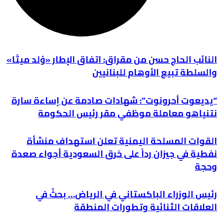
النائب الحاج حسن من مقراق: اتفاق الإطار «وُلد ميتًا»
والسلطة تبيع الأوهام للبنانيين
“يديعوت أحرونوت”: شهادات صادمة عن إساءة سارة
نتنياهو معاملة موظفي مقر رئيس الحكومة
القوات المسلحة اليمنية تعلن استهداف منشأة
نفطية في جيزان رداً على خرق السعودية أجواء صعدة
وحجة
رئيس الوزراء الباكستاني في الرياض… بحثٌ في
العلاقات الثنائية وتطورات المنطقة