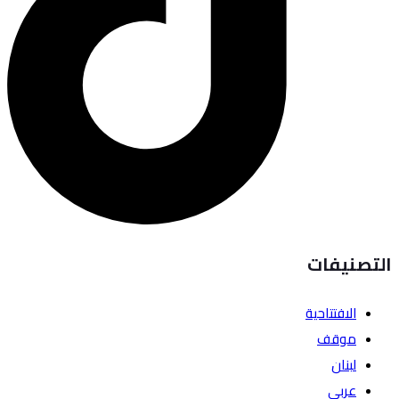
التصنيفات
الافتتاحية
موقف
لبنان
عربي