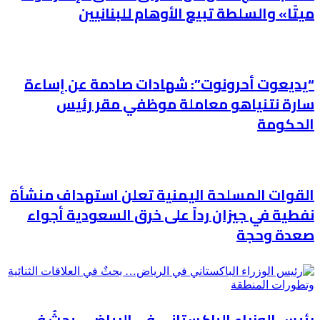
ميتًا» والسلطة تبيع الأوهام للبنانيين
“يديعوت أحرونوت”: شهادات صادمة عن إساءة
سارة نتنياهو معاملة موظفي مقر رئيس
الحكومة
القوات المسلحة اليمنية تعلن استهداف منشأة
نفطية في جيزان رداً على خرق السعودية أجواء
صعدة وحجة
رئيس الوزراء الباكستاني في الرياض… بحثٌ في