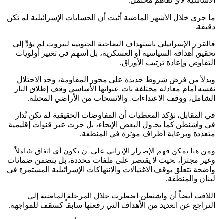
الأساسية لأي تفاهم محتمل.
ما جرى خلال الأشهر الماضية أثبت أن الحسابات الإسرائيلية لم تكن
دقيقة.
فالقرار الإسرائيلي باستهداف الضاحية الجنوبية لبيروت لم يؤدِّ إلى
تحقيق أهدافه السياسية أو العسكرية، بل أسهم في تغيير أولويات
التفاوض وإعادة ترتيب الأوراق.
وبدلاً من فرض شروط جديدة على محور المقاومة، وجد الاحتلال
نفسه أمام معادلة مختلفة بات عنوانها الأساسي وقف إطلاق النار
الشامل، ووقف الاعتداءات، والانسحاب من الأراضي المحتلة.
في المقابل، تؤكد المعطيات أن المفاوضات الحقيقية لم تكن تُدار
في واشنطن كما يحاول البعض الإيحاء، بل جرت عبر قنوات إقليمية
متعددة وبرعاية أطراف مؤثرة في المنطقة.
ومن هنا يمكن فهم الإصرار الإيراني على أن يكون أي اتفاق شاملاً
وغير مجتزأ، بحيث لا يقتصر على ملفات محددة، بل يتضمن ضمانات
واضحة تتعلق بوقف الاغتيالات والانتهاكات الإسرائيلية المستمرة في
لبنان والمنطقة.
اللافت أيضاً أن واشنطن اضطرت خلال المرحلة الماضية إلى
التراجع عن العديد من الأهداف التي رفعتها سابقاً كسقف للمواجهة.