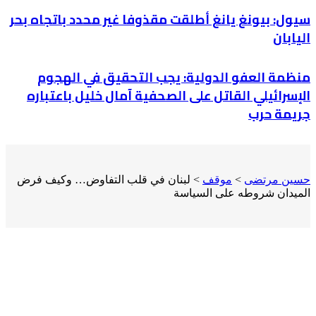
سيول: بيونغ يانغ أطلقت مقذوفا غير محدد باتجاه بحر
اليابان
منظمة العفو الدولية: يجب التحقيق في الهجوم
الإسرائيلي القاتل على الصحفية آمال خليل باعتباره
جريمة حرب
حسين مرتضى
>
موقف
>
لبنان في قلب التفاوض… وكيف فرض
الميدان شروطه على السياسة