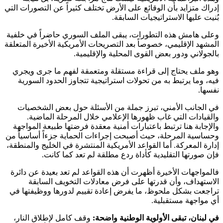
إدراك متزايد بأن الوقائع على الأرض تختلف كثيراً عن التصورات التي
بُنيت عليها الاستراتيجيات السابقة.
وعلى هامش هذه التطورات، يبقى الملف السوري حاضراً في خلفية
المشهد الإقليمي، خصوصاً بعد التصريحات الأمريكية الأخيرة المتعلقة
بالجولاني ودور بعض القوى المحلية والإقليمية.
وهو ملف يحتاج إلى قراءة مستقلة ومتعمقة لفهم ما جرى ويجري
فيه، وما يرتبط به من تحولات استراتيجية تتجاوز الحدود السورية
نفسها.
في الجانب الأمني، تبرز جملة من الأسئلة حول بعض الشخصيات
والقيادات التي غاب ظهورها الإعلامي خلال المرحلة الماضية.
والإجابة هنا ترتبط باعتبارات أمنية معقدة فرضتها طبيعة المواجهة
وحساسية المرحلة، حيث أصبحت إجراءات الحماية جزءاً أساسياً من
إدارة المعركة. أما القواعد الأمريكية المنتشرة في الخليج والمنطقة،
فإن صورتها التقليدية كأداة ردع مطلقة لم تعد كما كانت.
فالمواجهات الأخيرة أظهرت أن هذه القواعد لم تعد بعيدة عن دائرة
الاستهداف، وأن قدرتها على فرض معادلات التخويف السابقة
تراجعت بشكل ملحوظ، ما يفرض إعادة تقييم لدورها ووظيفتها في
أي مواجهة مستقبلية.
في لبنان، تبقى الأولوية الوطنية واضحة:
وقف كامل لإطلاق النار،