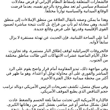
فالشعارات المتعلقة بإسقاط النظام الإيراني أو فرض معادلات
استسلام سياسي لم تعد مطروحة بالزخم نفسه، بعدما فرضت
الوقائع الميدانية والسياسية توازناً مختلفاً.
وهذا ما يمكن وصفه بانتقال العلاقة من منطق الإملاءات إلى منطق
الندية، وهي معادلة لم تأتِ من فراغ، بل كانت نتيجة مباشرة لصمود
القوى الإقليمية وقدرتها على فرض وقائع جديدة.
أما على الساحة اللبنانية، فإن الحديث عن تهدئة مستقرة لا يزال
سابقاً لأوانه.
فالخروقات الإسرائيلية لوقف إطلاق النار مستمرة، وقد تجاوزت
خلال الأيام الماضية عشرات الانتهاكات التي طالت مناطق مختلفة
من الجنوب.
وفي مواجهة ذلك، تبدو المقاومة أمام قرار واضح يقوم على الرد
المباشر والفوري على أي محاولة توغل أو اعتداء، وهو ما ظهر في
أكثر من محطة ميدانية خلال الفترة الأخيرة.
وفي سياق متصل، تكشف تصريحات الرئيس الأمريكي دونالد ترامب
حجم التناقض الذي يطبع الموقف الأمريكي.
فالإدارة الأمريكية التي تحدثت سابقاً بلغة الحسم والضغط عادت
لتقرّ، بشكل مباشر أو غير مباشر، بفشل كثير من رهاناتها الكبرى.
وهذه البراغماتية الأمريكية ليست نتاج مراجعة فكرية، بل نتيجة