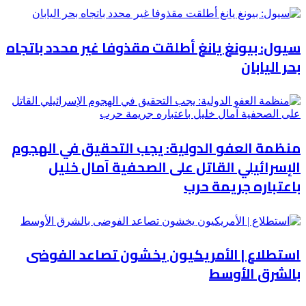
سيول: بيونغ يانغ أطلقت مقذوفا غير محدد باتجاه
بحر اليابان
منظمة العفو الدولية: يجب التحقيق في الهجوم
الإسرائيلي القاتل على الصحفية آمال خليل
باعتباره جريمة حرب
استطلاع | الأمريكيون يخشون تصاعد الفوضى
بالشرق الأوسط