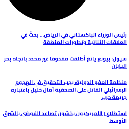
رئيس الوزراء الباكستاني في الرياض… بحثٌ في
العلاقات الثنائية وتطورات المنطقة
سيول: بيونغ يانغ أطلقت مقذوفا غير محدد باتجاه بحر
اليابان
منظمة العفو الدولية: يجب التحقيق في الهجوم
الإسرائيلي القاتل على الصحفية آمال خليل باعتباره
جريمة حرب
استطلاع | الأمريكيون يخشون تصاعد الفوضى بالشرق
الأوسط