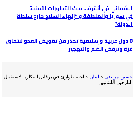
الشيباني في أنقرة… بحث التطورات الأمنية
في سوريا والمنطقة و “إنهاء السلاح خارج سلطة
الدولة”
8 دول عربية وإسلامية تحذر من تقويض العدو لاتفاق
غزة وترفض الضم والتهجير
حسين مرتضى
>
لبنان
>
لجنة طوارئ في برقايل العكارية لاستقبال
النازحين اللبنانيين