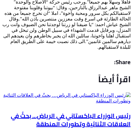
فاهلا وسهلا بهم جميعا”.ورحب رئيس حركة “الاصلاح والوحدة”
الشيخ ماهر عبدالرزاق بالنازحين، وقال: “بيوتنا وقلوبنا مفتوحة
لاستقبالكم بكل سرور ومحبة واخوة”، املا “ان نخرج جميعا من هذه
الحالة الطارئة في اسرع وقت معززين منتصرين باذن الله”.وقال
الشيخ عياش احمد: “يا ضيفنا لو زرتنا لوجدتنا نحن الضيوف وانت رب
المنزل، وبرقايل قدمت الشهداء في سبيل الوطن ولن تبخل في
استقبال اهلنا واخوتنا، سائلين الله ان يجبر بخاطرهم وان يعيدهم الى
ديارهم سالمين غانمين”.الى ذلك نصبت خيمة على الطريق العام
للبلدة لاستقبالهم.
Share:
اقرأ أيضاً
رئيس الوزراء الباكستاني في الرياض… بحثٌ في
العلاقات الثنائية وتطورات المنطقة