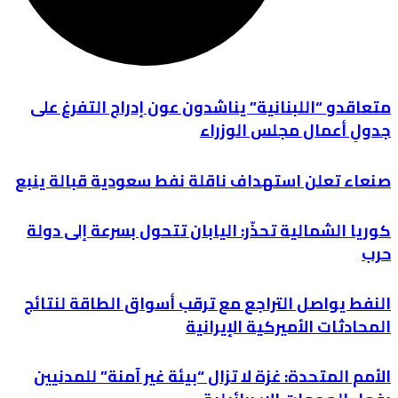
متعاقدو “اللبنانية” يناشدون عون إدراج التفرغ على
جدولِ أعمال مجلس الوزراء
صنعاء تعلن استهداف ناقلة نفط سعودية قبالة ينبع
كوريا الشمالية تحذّر: اليابان تتحول بسرعة إلى دولة
حرب
النفط يواصل التراجع مع ترقب أسواق الطاقة لنتائج
المحادثات الأميركية الإيرانية
الأمم المتحدة: غزة لا تزال “بيئة غير آمنة” للمدنيين