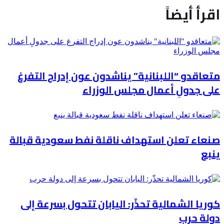
اقرأ أيضاً
متعاقدو “اللبنانية” يناشدون عون إدراج التفرغ
على جدولِ أعمال مجلس الوزراء
صنعاء تعلن استهداف ناقلة نفط سعودية قبالة
ينبع
كوريا الشمالية تحذّر: اليابان تتحول بسرعة إلى
دولة حرب