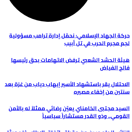
حركة الجهاد الإسلامي: نحمّل إدارة ترامب مسؤولية
لجم مجرم الحرب في تل أبيب
هيئة الحشد الشعبي ترفض الاتهامات بحق رئيسها
فالح الفياض
الاحتلال يقر باستشهاد الأسير إيهاب دياب من غزة بعد
سنتين من إخفاء مصيره
السيد مجتبى الخامنئي يعيّن رضائي ممثلاً له بالأمن
القومي.. وذو القدر مستشاراً سياسياً