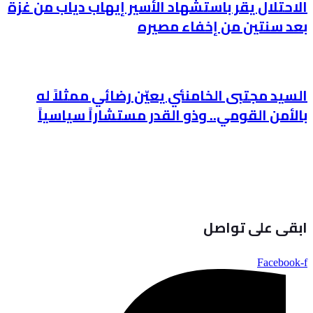
الاحتلال يقر باستشهاد الأسير إيهاب دياب من غزة
بعد سنتين من إخفاء مصيره
السيد مجتبى الخامنئي يعيّن رضائي ممثلاً له
بالأمن القومي.. وذو القدر مستشاراً سياسياً
ابقى على تواصل
Facebook-f