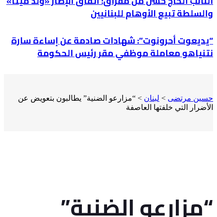
النائب الحاج حسن من مقراق: اتفاق الإطار «وُلد ميتًا»
والسلطة تبيع الأوهام للبنانيين
“يديعوت أحرونوت”: شهادات صادمة عن إساءة سارة
نتنياهو معاملة موظفي مقر رئيس الحكومة
حسين مرتضى
>
لبنان
>
“مزارعو الضنية” يطالبون بتعويض عن
الأضرار التي خلفتها العاصفة
“مزارعو الضنية”