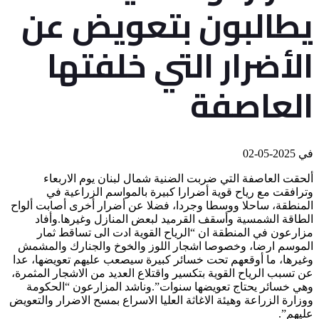
يطالبون بتعويض عن
الأضرار التي خلفتها
العاصفة
في
2025-05-02
ألحقت العاصفة التي ضربت الضنية شمال لبنان يوم الاربعاء
وترافقت مع رياح قوية أضرارا كبيرة بالمواسم الزراعية في
المنطقة، ساحلا ووسطا وجردا، فضلا عن أضرار أخرى أصابت ألواح
الطاقة الشمسية وأسقف القرميد لبعض المنازل وغيرها.وأفاد
مزارعون في المنطقة ان “الرياح القوية ادت الى تساقط ثمار
الموسم ارضا، وخصوصا اشجار اللوز والخوخ والجنارك والمشمش
وغيرها، ما أوقعهم تحت خسائر كبيرة سيصعب عليهم تعويضها، عدا
عن تسبب الرياح القوية بتكسير واقتلاع العديد من الاشجار المثمرة،
وهي خسائر يحتاج تعويضها سنوات”.وناشد المزارعون “الحكومة
ووزارة الزراعة وهيئة الاغاثة العليا الاسراع بمسح الاضرار والتعويض
عليهم”.