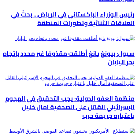
رئيس الوزراء الباكستاني في الرياض… بحثٌ في
العلاقات الثنائية وتطورات المنطقة
سيول: بيونغ يانغ أطلقت مقذوفا غير محدد باتجاه
بحر اليابان
منظمة العفو الدولية: يجب التحقيق في الهجوم
الإسرائيلي القاتل على الصحفية آمال خليل
باعتباره جريمة حرب