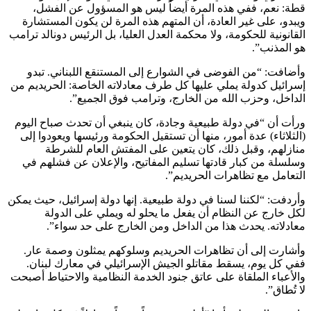
قطة: نعم، ففي هذه المرة أيضاً ليس هو المسؤول عن الفشل،
ويبدو، على غير العادة، أن المتهم هذه المرة لن يكون المستشارة
القانونية للحكومة، ولا محكمة العدل العليا، بل الرئيس دونالد ترامب
هو المذنب”.
وأضافت: “من الفوضى في الشوارع إلى المستنقع اللبناني. تبدو
إسرائيل كدولة يملي عليها كل طرف معادلاته الخاصة: الحريديم من
الداخل، وحزب الله من الخارج، وترامب فوق الجميع”.
ورأت أن “في دولة طبيعية وجادة، كان ينبغي أن تحدث صباح اليوم
(الثلاثاء) عدة أمور، منها أن تستقيل الحكومة ورئيسها ويعودوا إلى
منازلهم، وقبل ذلك، كان يتعين على المفتش العام للشرطة
وسلسلة من كبار قادتها تسليم المفاتيح، والإعلان عن فشلهم في
التعامل مع تظاهرات الحريديم”.
وأردفت: “لكننا لسنا في دولة طبيعية. إنها دولة إسرائيل، حيث يمكن
لكل خارج عن النظام أن يفعل ما يحلو له ويملي على الدولة
معادلاته. يحدث هذا من الداخل ومن الخارج على حد سواء”.
وأشارت إلى أن تظاهرات الحريديم وسلوكهم يمثلون وصمة عار.
ففي كل يوم، يسقط مقاتلو الجيش الإسرائيلي في معارك لبنان.
والأعباء الملقاة على عاتق جنود الخدمة النظامية والاحتياط أصبحت
لا تُطاق”.