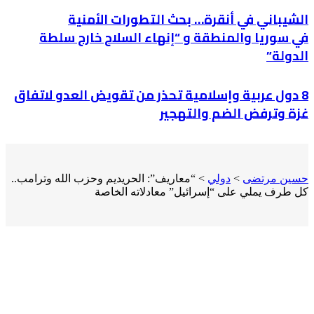
الشيباني في أنقرة… بحث التطورات الأمنية
في سوريا والمنطقة و “إنهاء السلاح خارج سلطة
الدولة”
8 دول عربية وإسلامية تحذر من تقويض العدو لاتفاق
غزة وترفض الضم والتهجير
حسين مرتضى
>
دولي
>
“معاريف”: الحريديم وحزب الله وترامب..
كل طرف يملي على “إسرائيل” معادلاته الخاصة