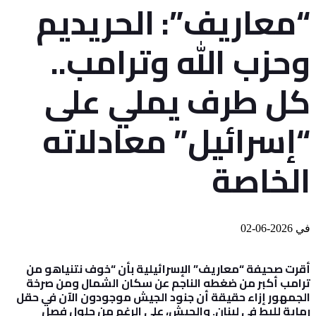
“معاريف”: الحريديم
وحزب الله وترامب..
كل طرف يملي على
“إسرائيل” معادلاته
الخاصة
في
2026-06-02
أقرت صحيفة “معاريف” الإسرائيلية بأن “خوف نتنياهو من
ترامب أكبر من ضغطه الناجم عن سكان الشمال ومن صرخة
الجمهور إزاء حقيقة أن جنود الجيش موجودون الآن في حقل
رماية للبط في لبنان. والجيش، على الرغم من حلول فصل