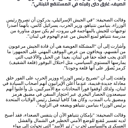
الصيف، غارق حتى رقبته في المستنقع اللبناني”.
وقالت الصحيفة: “في الجيش الإسرائيلي، يدركون أن تصريح رئيس
الوزراء، بنيامين نتنياهو، وزير الحرب، يسرائيل كاتس، بأنهما أصدرا
توجيهات للجيش بالمهاجمة في بيروت، لم يكن سوى مناورة من
مدرسة نتنياهو لمنع الجيش من عدم الهجوم في لبنان”.
وأشارت إلى أن “المشكلة العويصة هي أن قادة الجيش مرعوبون
من أنفسهم، ويخافون من عرض الموقف المهني على الجمهور: ما
الذي يجب فعله حقاً في لبنان، بعيداً عن الحيل والألاعيب التي
يمارسها المستوى السياسي، مثل احتلال البوفور (قلعة الشقيف)
كرمز يُصوَّر على أنها قلعة وجودنا”.
ولفتت إلى أن “تصريح رئيس الوزراء ووزير الحرب على الفور خلق
معادلة جديدة-قديمة، عندما أعلن الإيرانيون أنهم أصحاب السيادة في
لبنان، ولذلك أوقفوا فوراً المحادثات مع الأميركيين، بل وأعلنوا أنهم
سيصعدون الحصار البحري عبر احتجاز السفن في مضيق هرمز
ومضيق باب المندب. وكان هذا كافياً ليتصل رئيس الولايات المتحدة
برئيس الوزراء بنيامين نتنياهو ويضعه في الزاوية”.
وقالت الصحيفة: “بإمكان نتنياهو الآن أن يتنفس الصعداء، فقد أصبح
لديه تفسير مُقنع للوضع الأمني الخطير في الشمال والفشل
العسكري والسياسي لحرب “زئير الأسد” التي تحولت إلى مواء