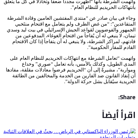
واتهمت الشرطة بأنها “أظهرت مجدداً ضعفاً وتخاذلاً في كل ما يتعلق
بانتهاكات الحريديم للنظام العام”.
وجاء في بيان صادر عن “منتدى المفتشين العامين وقادة الشرطة
المتقاعدين”: “من غض الطرف ولم يتعامل مع اقتحام منتَخبي
الجمهور والفوضويين لقواعد الجيش الإسرائيلي في بيت ليد وسدي
تيمان، لا ينبغي له أن يُفاجأ من اقتحام الغوغاء، المدفوعين من
قادتهم، لمراكز الشرطة، ولا ينبغي له أن يتفاجأ إذا كان الاقتحام
القادم للمقار الحكومية”.
واتهمت “تعامل الشرطة مع انتهاكات الحريديم للنظام العام على
المدى الطويل، وكذلك بالأمس، بأنه تعامل “صوري” وخداع
ومواربة”، مشيرةً إلى أن “الحريديم فرضوا معادلات مقلقة، مفادها
أن إنفاذ القانون ضد الفارين من الخدمة والمخالفين من الطائفة
الحريدية سيُقابل بشل حركة الدولة”.
Share:
اقرأ أيضاً