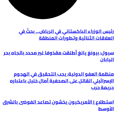
رئيس الوزراء الباكستاني في الرياض… بحثٌ في
العلاقات الثنائية وتطورات المنطقة
سيول: بيونغ يانغ أطلقت مقذوفا غير محدد باتجاه بحر
اليابان
منظمة العفو الدولية: يجب التحقيق في الهجوم
الإسرائيلي القاتل على الصحفية آمال خليل باعتباره
جريمة حرب
استطلاع | الأمريكيون يخشون تصاعد الفوضى بالشرق
الأوسط