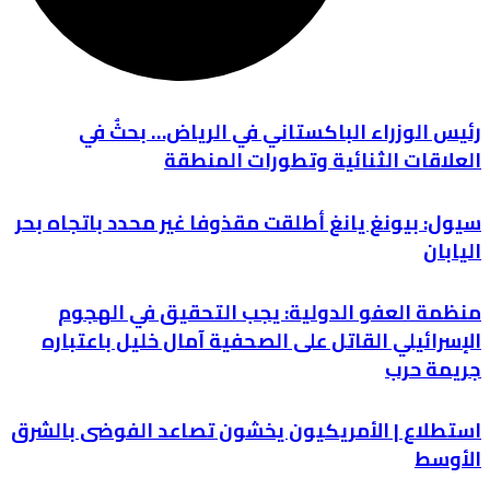
رئيس الوزراء الباكستاني في الرياض… بحثٌ في
العلاقات الثنائية وتطورات المنطقة
سيول: بيونغ يانغ أطلقت مقذوفا غير محدد باتجاه بحر
اليابان
منظمة العفو الدولية: يجب التحقيق في الهجوم
الإسرائيلي القاتل على الصحفية آمال خليل باعتباره
جريمة حرب
استطلاع | الأمريكيون يخشون تصاعد الفوضى بالشرق
الأوسط