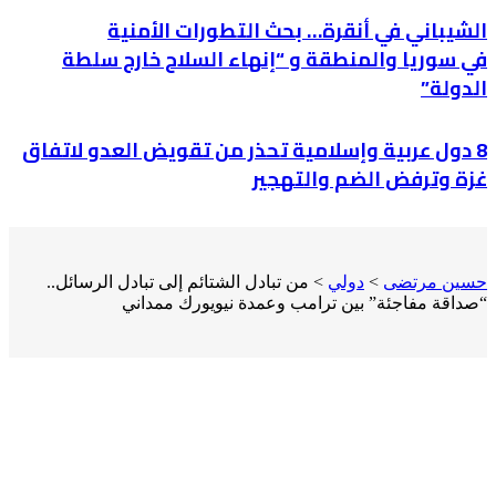
الشيباني في أنقرة… بحث التطورات الأمنية
في سوريا والمنطقة و “إنهاء السلاح خارج سلطة
الدولة”
8 دول عربية وإسلامية تحذر من تقويض العدو لاتفاق
غزة وترفض الضم والتهجير
حسين مرتضى
>
دولي
>
من تبادل الشتائم إلى تبادل الرسائل..
“صداقة مفاجئة” بين ترامب وعمدة نيويورك ممداني