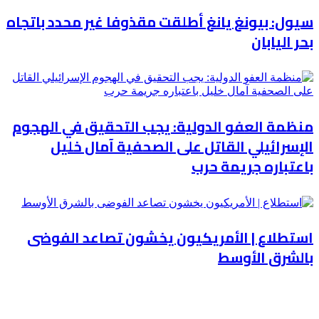
سيول: بيونغ يانغ أطلقت مقذوفا غير محدد باتجاه
بحر اليابان
منظمة العفو الدولية: يجب التحقيق في الهجوم
الإسرائيلي القاتل على الصحفية آمال خليل
باعتباره جريمة حرب
استطلاع | الأمريكيون يخشون تصاعد الفوضى
بالشرق الأوسط