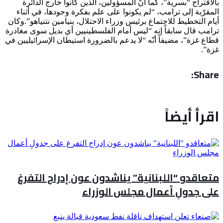
بالاقتراح “بسرية”، كما أنّ المسؤولين، الذين كانوا خارج الدائرة
المقرّبة إلى ترامب، “لم يكونوا على علم بفكرة وجودها، في أثناء
أيام التخطيط للاجتماع برئيس وزراء الاحتلال، بنيامين نتنياهو”.وكان
ترامب قال سابقاً إنه “ليس أمام الفلسطينيين أي بديل سوى مغادرة
قطاع غزة”، مضيفاً أنّه “لا يدعم بالضرورة استيطان الإسرائيليين في
غزة”.
Share:
اقرأ أيضاً
متعاقدو “اللبنانية” يناشدون عون إدراج التفرغ
على جدولِ أعمال مجلس الوزراء