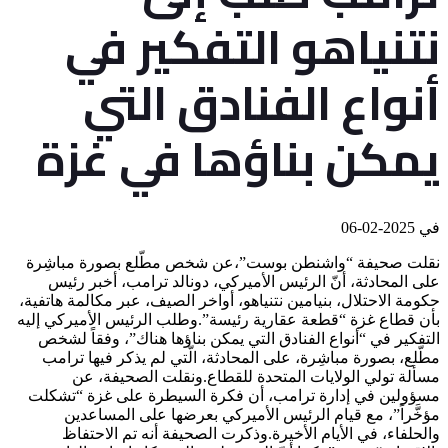
نتنياهو التفكير في
أنواع الفنادق التي
يمكن بناؤها في غزة
في
2025-02-06
نقلت صحيفة “واشنطن بوست”،عن شخص مطّلع بصورة مباشِرة
على المحادثة، أنّ الرئيس الأميركي، دونالد ترامب، أخبر رئيس
حكومة الاحتلال، بنيامين نتنياهو، أواخر الصيف، عبر مكالمة هاتفية،
بأن قطاع غزة “قطعة عقارية رئيسة”.وطلب الرئيس الأميركي إليه
التفكير في “أنواع الفنادق التي يمكن بناؤها هناك”، وفقاً لشخص
مطّلع، بصورة مباشِرة، على المحادثة، الّتي لم يذكر فيها ترامب
مسألة تولي الولايات المتحدة للقطاع.ونقلت الصحيفة، عن
مسؤولين في إدارة ترامب، أن فكرة السيطرة على غزة “تشكلت
مؤخَّراً”، مع قيام الرئيس الأميركي بعرضها على المساعدين
والحلفاء، في الأيام الأخيرة.وذكرت الصحيفة أنه تم الاحتفاظ